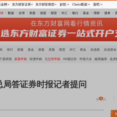
基金网
东方财富证券
东方财富期货
妙想
Choice数据
股吧
行情
数据
全球
美股
港股
期货
外汇
银行
基金
理财
债券
块
排行
新股
基金
港股
美股
期货
外汇
黄金
自选股
自选基金
个股研报
新股申购
转债申购
北交所申购
AH股比价
年报大全
融资融券
龙虎
总局答证券时报记者提问
属板块走强
半导体板块活跃
沪深资金流向
A股估值分析全览
重要机构持股数据