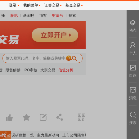
登录
我的菜单
证券交易
基金交易
直播
股吧
基金吧
博客
财富号
搜索
动态
个人
0
榜
限售解禁
IPO审核
大宗交易
估值分析
自选
消息
搜索
机构调研数据一览
主力最新动向
上市公司限售股解禁一览
昨日涨停
电力板块走