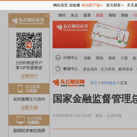
网站首页
加收藏
移动客户端
东方财富
天天
财经
焦点
股票
新股
期指
期权
关
闭
行情中心
指数
期指
期权
个股
板
数据中心
资金流向
主力排名
板块资金
首页
>
财经频道
>
正文
国家金融监督管理
2026年06月12日 15:48
来源： 证券时报
煤炭板块领涨
贵金