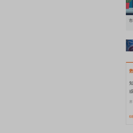
知到特色品种
了解北交所知识 做理性投资者
市
界
6