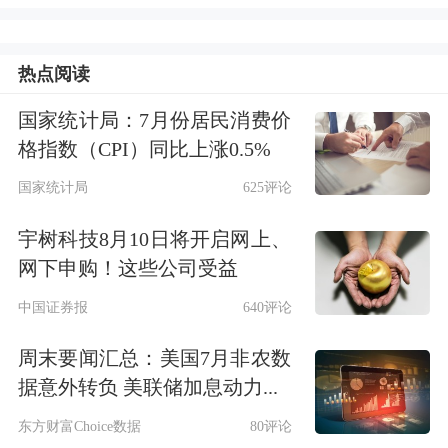
复
热点阅读
兄弟“分家”仍同业
国家统计局：7月份居民消费价
格指数（CPI）同比上涨0.5%
客户重合
细节
遭追问
国家统计局
625评论
首轮问询中，监管层关注其历史沿革曾
宇树科技8月10日将开启网上、
涉股权代持。1997年公司前身设立时，
网下申购！这些公司受益
由实控人孙志恒之弟孙志坚、何坤成代
中国证券报
640评论
孙志恒等四人持股；2002年孙志坚因经
周末要闻汇总：美国7月非农数
营理念分歧退出，孙志恒股权仍由他人
据意外转负 美联储加息动力...
代持，直至2004年12月方解除。
东方财富Choice数据
80评论