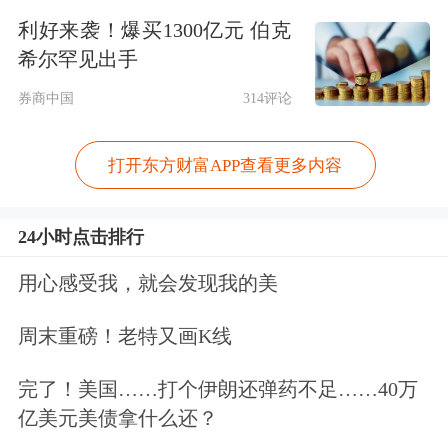
孙志坚退出后设立冈山公司，从事制冷
利好来袭！爆买1300亿元 伯克
希尔罕见出手
配件业务，与恒基金属存在从事相同或
券商中国
314评论
类似业务的情况。双方上下游部分重
叠，报告期内，公司应客户指定向冈山
打开东方财富APP查看更多内容
采购黄铜螺母。此外，公司、实控人及
其亲属、董监高与冈山公司及其实控人
24小时点击排行
亲属之间存在其他交易或资金往来。
用心感受我，就会发现我的美
第二轮问询函进一步聚焦于恒基金属与
周末重磅！老特又画K线
冈山公司业务重合细节。
完了！美国……打个伊朗还弹药不足……40万
亿美元美债拿什么还？
根据申请文件及问询回复，公司与冈山