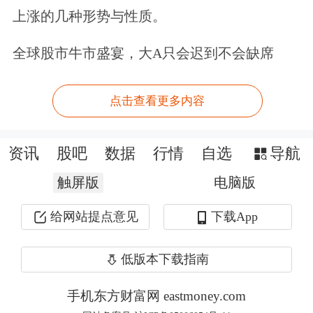
上涨的几种形势与性质。
公司均向空调整机厂供货，前者主营
铜
铝管件，后者主营阀门，原材料均涉及
全球股市牛市盛宴，大A只会迟到不会缺席
黄铜、紫铜等，
导致部分客户、供应商
点击查看更多内容
重合。
2022年及2023年，公司向冈山公
司采购黄铜螺母分别为11.19万元和0.32
资讯
股吧
数据
行情
自选
导航
万元，系客户指定。
触屏版
电脑版
2022年至2025年，主要重叠客户包括青
给网站提点意见
下载App
岛海达源、开利集团、美的制冷、美的
低版本下载指南
暖通及宏源地能等，占各年度重叠交易
比例为80.97%、86.40%、86.44%和
手机东方财富网 eastmoney.com