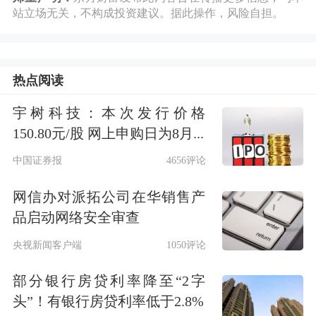
站立场无关，不构成投资建议。据此操作，风险自担。
热点阅读
宇树科技：本次发行价格
150.80元/股 网上申购日为8月...
贵金属板块持续拉升，
招金黄金
涨停，
中国证券报
4656评论
晓程科技
、
赤峰黄金
、
紫金矿业
大涨。
网信办对派拓公司在华销售产
品启动网络安全审查
央视新闻客户端
1050评论
部分银行房贷利率降至“2字
头”！有银行房贷利率低于2.8%