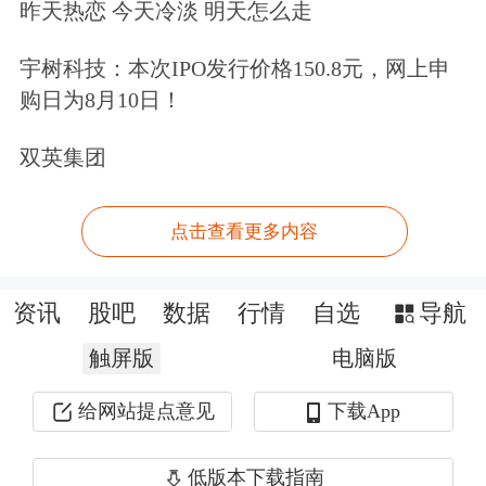
昨天热恋 今天冷淡 明天怎么走
宇树科技：本次IPO发行价格150.8元，网上申
购日为8月10日！
双英集团
消息面上，国际金价回暖。据央视新闻
报道，美国总统特朗普11日在社交媒体
点击查看更多内容
发文称，鉴于与伊朗的磋商已提交至伊
朗最高领导层并获得批准，因此他已取
资讯
股吧
数据
行情
自选
导航
消原定于当晚针对伊朗实施的打击与轰
触屏版
电脑版
炸行动。
给网站提点意见
下载App
工业金属
板块高开高走，
云南铜业
、
北
低版本下载指南