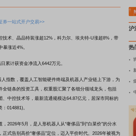
贵金属板块走强
半导体板块活跃
沪深资金流向
A股估值分析全览
重要机构持
证券一站式开户交易>>
沪
术、晶品特装涨超12%，科力尔、埃夫特-U涨超8%，带
热
盘中暴涨近4%。
易日累计获资金净流入6442万元。
证机器人指数，覆盖人工智能硬件终端及机器人产业链上下游，为
件全链条的投资工具，权重股汇聚了各细分领域龙头，包括
、中控技术等，最新流通规模达64.87亿元，居深市同标的
014881)。
026年5月，是人形机器人从“奢侈品”到“白菜价”的分水
正式告别高价“奢侈品”定位，迈入平价时代。2026年被视为