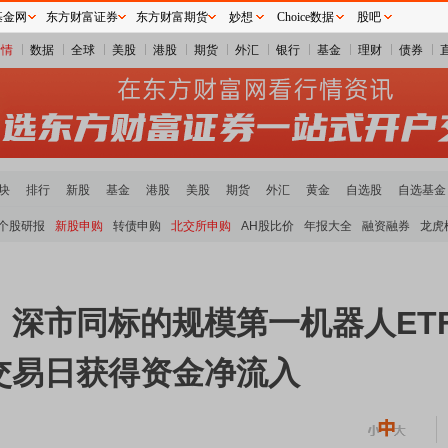
基金网
东方财富证券
东方财富期货
妙想
Choice数据
股吧
行情
数据
全球
美股
港股
期货
外汇
银行
基金
理财
债券
块
排行
新股
基金
港股
美股
期货
外汇
黄金
自选股
自选基金
个股研报
新股申购
转债申购
北交所申购
AH股比价
年报大全
融资融券
龙虎
，深市同标的规模第一机器人ET
交易日获得资金净流入