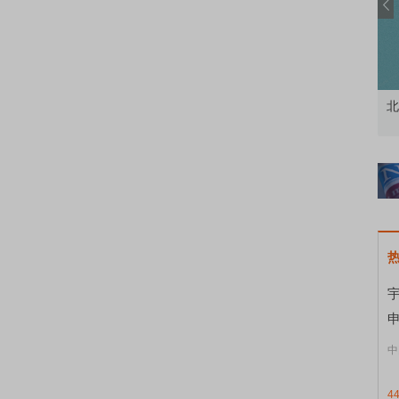
资者
市价委托那么多种，究竟怎么用？
北
宇
申
中
4