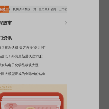
股数据
机构调研数据一览
主力最新动向
上市公司限售股解禁一览
昨日涨停
电
深股市
门资讯
协议接近达成 美方再提“倒计时”
新建仓！外资最新潜伏这23股
煤炭与电子化学品板块大涨
中国大模型正成为全球AI的鲇鱼