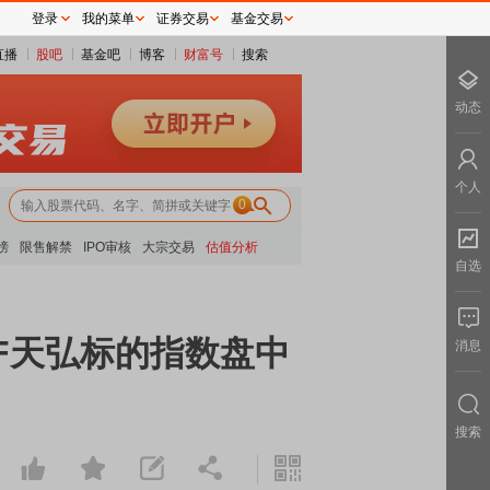
登录
我的菜单
证券交易
基金交易
直播
股吧
基金吧
博客
财富号
搜索
动态
个人
0
榜
限售解禁
IPO审核
大宗交易
估值分析
自选
F天弘标的指数盘中
消息
搜索