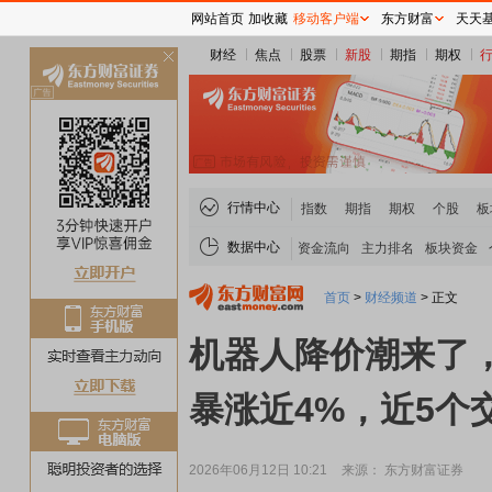
网站首页
加收藏
移动客户端
东方财富
天天
财经
焦点
股票
新股
期指
期权
关
闭
行情中心
指数
期指
期权
个股
板
数据中心
资金流向
主力排名
板块资金
首页
>
财经频道
>
正文
机器人降价潮来了
暴涨近4%，近5个
2026年06月12日 10:21
来源： 东方财富证券