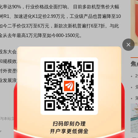
率达90%，行业价格战全面打响。 目前多款机型售价大幅
R1、加速进化K1定价2.99万元，工业级产品也普遍降至10
今二手价仅3万至6万元，新款次新机普遍打6至7折。与此
去年最高1万元降至如今800-1500元。
东大会上的指引，机器人未来的售价将低于2万美金，当前
和规模效应是后续主要降本路径。中国供应链完备齐全，在
焦
对外资垄断领域的突破，中国企业凭借制造能力的优势，帮
业发展浪潮中扮演重要角色。
责任编辑：70
与本站立场无关，不构成投资建议。据此操作，风险自担。
举报