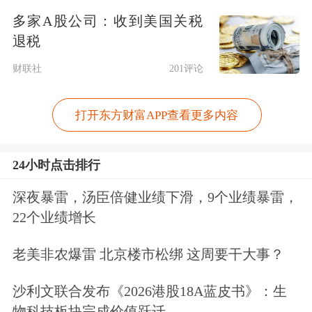
木兹海峡)将在我们签字后正式开放，
多家A股公司：收到美国关税
这可能会很快，非常快。”当被问及伊
退税
朗最高领袖是否已同意该协议时，特朗
财联社
201评论
普表示，“据我了解，答案是肯定的。”
打开东方财富APP查看更多内容
尽管伊朗和以色列方面当天对此均表
24小时点击排行
示，没有所谓“美伊协议”已经最终敲定
的说法，但金融市场显然已再度受到
深夜暴雷，汤臣倍健业绩下滑，9个业绩暴雷，
22个业绩增长
了“TACO”(特朗普总是会退缩)交易的
提振，随着油价与美元快速跳水，美
老美非农爆雷 北京楼市松绑 这周要干大事？
股、美债、加密货币及
黄金
当天均呈现
沙利文联合发布《2026港股18A蓝皮书》：生
了强势反弹。
物科技板块完成价值跃迁