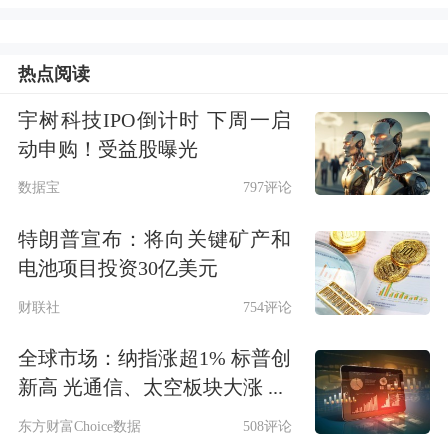
称，鉴于与伊朗的磋商结果已提交至伊
朗最高领导层并获得批准，他已取消原
热点阅读
定于当晚针对伊朗实施的“猛烈打击”。
宇树科技IPO倒计时 下周一启
动申购！受益股曝光
随后，在白宫举行的一场活动上，特朗
数据宝
797评论
普还表示，已
就伊朗问题“达成了极好
特朗普宣布：将向关键矿产和
的协议”，并称相关文件已进入最后定
电池项目投资30亿美元
稿阶段，未来几天内有望最终敲定。
他
财联社
754评论
还提到，协议可能在欧洲签署，时间可
全球市场：纳指涨超1% 标普创
能在本周末，美国副总统万斯将出席。
新高 光通信、太空板块大涨 ...
“文件已基本定稿，”特朗普称，“(霍尔
东方财富Choice数据
508评论