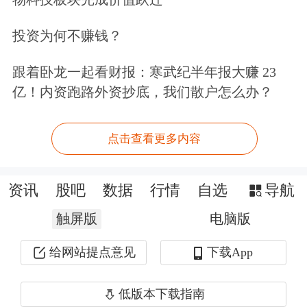
投资为何不赚钱？
其中，
美国三大股指均录得自4月8日以
来的最大单日百分比涨幅
——4月8日也
跟着卧龙一起看财报：寒武纪半年报大赚 23
亿！内资跑路外资抄底，我们散户怎么办？
是美国与伊朗达成临时停火协议的日
子。截至收盘，道琼斯工业平均指数上
点击查看更多内容
涨929.97点，涨幅1.86%，收于
50,848.75点；标普500指数上涨127.31
资讯
股吧
数据
行情
自选
导航
点，涨幅1.75%，收于7394.30点；纳斯
触屏版
电脑版
达克综合指数上涨640.16点，涨幅
给网站提点意见
下载App
2.54%，收于25809.66点。
低版本下载指南