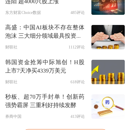
连阳 超4000只股上涨
东方财富Choice数据
485评论
高盛：中国AI板块不存在整体
泡沫 三大细分领域最具投资...
财联社
1112评论
韩国资金抢筹中际旭创！H股
上市7天净买4339万美元
财联社
618评论
秒板、超70万手封单！创新药
强势霸屏 三重利好持续发酵
券商中国
413评论