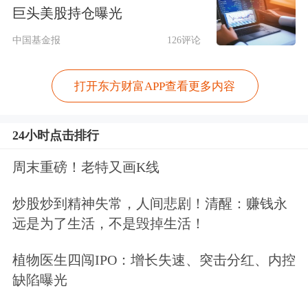
巨头美股持仓曝光
10%以上，叠加调改、并购带来估值修
中国基金报
126评论
复。
打开东方财富APP查看更多内容
24小时点击排行
池水不惊，分流重构
周末重磅！老特又画K线
药店销售规模相对稳定，结构调整较为
炒股炒到精神失常，人间悲剧！清醒：赚钱永
明显。2024年以来，药店行业持续承
远是为了生活，不是毁掉生活！
压，但2024年/2025年实体药店全品类
植物医生四闯IPO：增长失速、突击分红、内控
销售规模仅下降0.5%/0.6%，好于市场
缺陷曝光
此前预期，后续有望回归稳健增长态