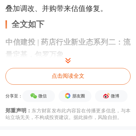
叠加调改、并购带来估值修复。
全文如下
中信建投 | 药店行业新业态系列二：流
量定基，包罗万象
池水不惊，分流重构。24/25年实体药
点击阅读全文
店承压，但销售规模仅下降0.5%及
微信
朋友圈
微博
0.6%，意味着该轮调整更多为流量再
分享至：
分配：①闭店门店客流流向存量门店；
郑重声明：
东方财富发布此内容旨在传播更多信息，与本
站立场无关，不构成投资建议。据此操作，风险自担。
②尾部门店客流流向头部门店；③线上
线下、药品非药消费场景重构。