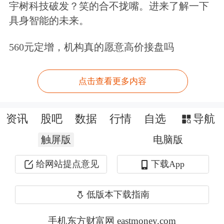
宇树科技破发？笑的合不拢嘴。进来了解一下
势，此外，药店仍然获取了超出医药行
具身智能的未来。
业平均水平的客流增量，但经历了两年
560元定增，机构真的愿意高价接盘吗
生态优化，行业已出现较为明显的结构
调整特征即流量再分配，且该趋势有望
点击查看更多内容
延续。
资讯
股吧
数据
行情
自选
导航
1）闭店门店客流流向存量门店，头部
触屏版
电脑版
药店明显受益。我们认为，后续行业店
给网站提点意见
下载App
均服务人口恢复至2300-2500人之间，
单店才能实现较好收益，对应门店数量
低版本下载指南
56-61万家，较25年减少7-12万家，但行
手机东方财富网 eastmoney.com