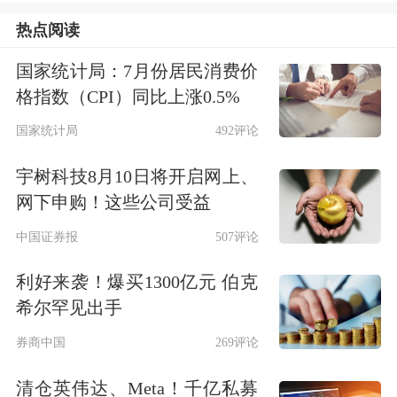
热点阅读
25年是药店调改转型元年，26年是药店
国家统计局：7月份居民消费价
转型调改大年：①线下：聚焦便利、消
格指数（CPI）同比上涨0.5%
费、专业属性，优化产品结构、开展跨
国家统计局
492评论
业经营，试点效果显著；②线上：O2O
宇树科技8月10日将开启网上、
仓店模型落地，与传统药店错位竞争。
网下申购！这些公司受益
中国证券报
507评论
目前药店估值较低，主要由于市场担心
B2C竞争、比价、医保飞检等，我们认
利好来袭！爆买1300亿元 伯克
希尔罕见出手
为该些因素对投资情绪影响多于实际经
券商中国
269评论
营影响。目前多家头部药店股息率超过
清仓英伟达、Meta！千亿私募
4%，中长期利润CAGR有望维持在