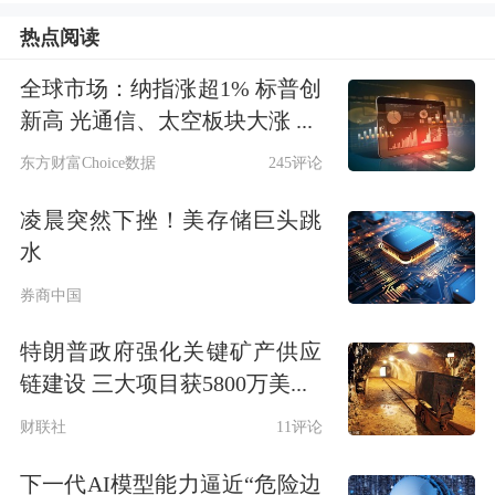
热点阅读
全球市场：纳指涨超1% 标普创
新高 光通信、太空板块大涨 ...
东方财富Choice数据
245评论
凌晨突然下挫！美存储巨头跳
小狗做针灸。
水
现象：中医治疗是否能帮助宠物？
券商中国
特朗普政府强化关键矿产供应
在广州天河区一家以中兽医为特色的宠
链建设 三大项目获5800万美...
物
医院
里，17岁的白色泰迪犬卡卡正在
财联社
11评论
接受蜂疗。主治中兽医师陈家燕用镊子
下一代AI模型能力逼近“危险边