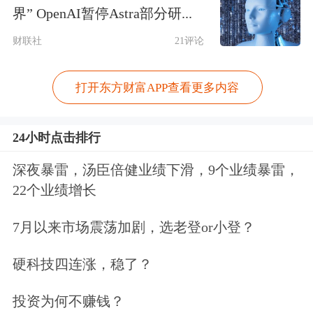
从透明盒中夹出一只中华蜜蜂，在它的
界” OpenAI暂停Astra部分研...
穴位上轻轻一点，细小的蜂针便留在了
财联社
21评论
皮肤上。卡卡确诊了癌症，家长考虑到
它年纪大、不便麻醉，便选择了中医管
打开东方财富APP查看更多内容
控。陈家燕介绍，临床病例数据表明，
24小时点击排行
蜂针疗法能有效抑制癌症生长，延长宠
深夜暴雷，汤臣倍健业绩下滑，9个业绩暴雷，
物患者寿命、提高生存质量。
22个业绩增长
7月以来市场震荡加剧，选老登or小登？
硬科技四连涨，稳了？
投资为何不赚钱？