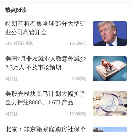
已经收回英国政府“被债券市场绑架”的
热点阅读
言论，但
他对市场和财政政策的看法一
特朗普将召集全球部分大型矿
直让人难以捉摸
。
业公司高管开会
此前，他曾向投资者保证，会坚持斯塔
CCTV国际时讯
1054评论
默当前的财政政策，以避免政府借款失
美国7月非农就业人数意外减少
2.3万人 不及市场预期
控。但在上周五的一次电视采访中，他
却拒绝解释这些所谓的财政规则。本月
财联社
839评论
初，他还取消了一场原定与对冲基金经
美股光模块黑马计划大幅扩产
全力押注800G、1.6Tb产品
理讨论财政政策和债券市场的电话会
财联社
1390评论
议，转而把精力放在竞选活动上。
北京：非京籍家庭购房社保个