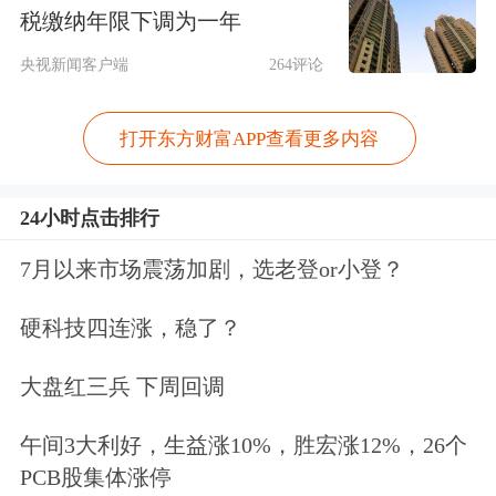
对冲基金Schonfeld的全球宏观与固定收
税缴纳年限下调为一年
益业务联席主管科林·兰开斯特对媒体
央视新闻客户端
264评论
表示：“
梅克菲尔德有点让我想起桑德
兰，甚至有点创伤后应激反应。这又是
打开东方财富APP查看更多内容
一次自找的麻烦，而且根本没有计
24小时点击排行
划。
”
7月以来市场震荡加剧，选老登or小登？
当年桑德兰的计票结果，曾率先透露出
硬科技四连涨，稳了？
英国脱欧公投的走向。
大盘红三兵 下周回调
需要说明的是，伯纳姆的胜利并非板上
午间3大利好，生益涨10%，胜宏涨12%，26个
钉钉。如果投资者相信政府当前的支出
PCB股集体涨停