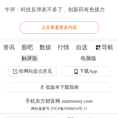
和借贷规则将得以维持，下周四的失利
午评：科技反弹差不多了，创新药有色接力
反而可能提振市场情绪。
纽伯格投资管理公司的高级交易员
科斯
点击查看更多内容
塔
斯·德斯利斯表示，他们对期限较长
资讯
股吧
数据
行情
自选
导航
的英国国债持谨慎态度，这类债券通常
触屏版
电脑版
对政府财政政策变化更为敏感。
在某些
情况下，他认为30年期英债收益率需再
给网站提点意见
下载App
上升近40个基点，才能让他们感到获得
低版本下载指南
了充分补偿。
手机东方财富网 eastmoney.com
此次选举还有一个长尾风险：若伯纳姆
网站备案号:沪ICP备05006054号-11