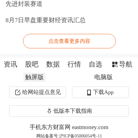
先进封装赛道
型行情的波动风险。
8月7日早盘重要财经资讯汇总
0
2
点击查看更多内容
锂价高景气：
“资源为王”逻辑强化
资讯
股吧
数据
行情
自选
导航
触屏版
电脑版
企查查显示，天齐锂业成立于1995年，
给网站提点意见
下载App
注册地位于四川省遂宁市射洪市，公司
于2010年8月在深圳证券交易所上市
低版本下载指南
（002466.SZ），并于2022年7月在香港
手机东方财富网 eastmoney.com
联合交易所上市（09696.HK）。作为以
网站备案号:沪ICP备05006054号-11