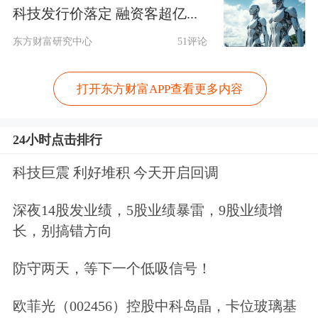
矿板块短期脉冲式上涨。对此，有接近
科技发行价落定 融资客超亿...
行业的人士表示，本次事件虽未造成重
东方财富研究中心
51评论
大产能损失，但爬产延迟意味着原本预
打开东方财富APP查看更多内容
期的增量释放将向后推迟，在需求旺季
背景下，供给偏紧的预期或进一步推升
24小时点击排行
锂价，从而利好拥有在产矿山的龙头企
科技巨震 利好堆积 今天开启回调
业。
深夜14股发业绩，5股业绩暴雷，9股业绩增
“任何供应端扰动都可能成为板块估值
长，别搞错方向
提升的催化剂。”上述人士进一步表
防守两天，等下一个低吸信号！
示，对于锂矿板块而言，短期炒作窗口
欧菲光（002456）控股中科岛晶，卡位玻璃基
或已开启，但投资者也需警惕事件驱动