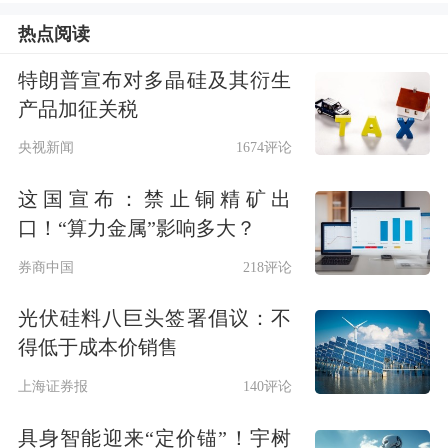
热点阅读
特朗普宣布对多晶硅及其衍生
产品加征关税
央视新闻
1674评论
这国宣布：禁止铜精矿出
口！“算力金属”影响多大？
券商中国
218评论
光伏硅料八巨头签署倡议：不
得低于成本价销售
天齐锂业公告截图
上海证券报
140评论
将时间线拉长，类似矿山事故曾引发锂
具身智能迎来“定价锚”！宇树