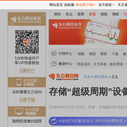
网站首页
加收藏
移动客户端
东方财富
天天
财经
焦点
股票
新股
期指
期权
关
闭
行情中心
指数
期指
期权
个股
板
数据中心
资金流向
主力排名
板块资金
首页
>
财经频道
>
正文
存储“超级周期”设
2026年06月11日 15:03
作者： 科创板日报 郑远
AI妙想为你解读全文 APP内免费阅读