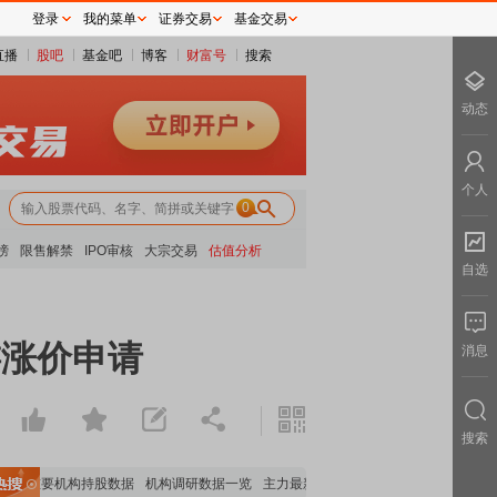
登录
我的菜单
证券交易
基金交易
直播
股吧
基金吧
博客
财富号
搜索
动态
个人
0
榜
限售解禁
IPO审核
大宗交易
估值分析
自选
游涨价申请
消息
搜索
重要机构持股数据
机构调研数据一览
主力最新动向
上市公司限售股解禁一览