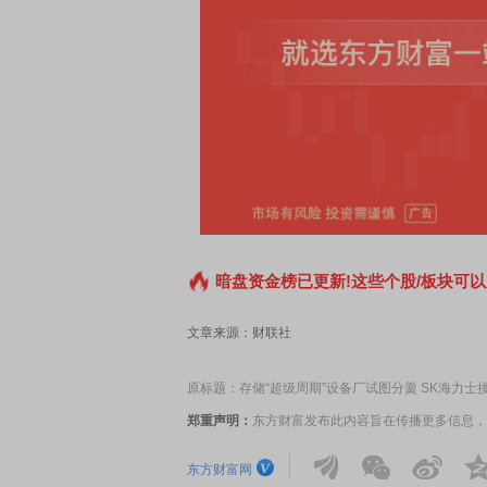
90 至尊版 新品发布会
首席连线｜东方财富证券陈果：A股
风，将吹向何处
暗盘资金榜已更新!这些个股/板块可以
文章来源：财联社
原标题：存储“超级周期”设备厂试图分羹 SK海力士
郑重声明：
东方财富发布此内容旨在传播更多信息，
东方财富网