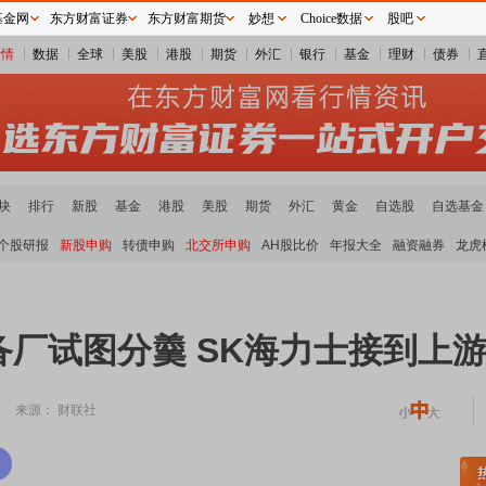
基金网
东方财富证券
东方财富期货
妙想
Choice数据
股吧
行情
数据
全球
美股
港股
期货
外汇
银行
基金
理财
债券
块
排行
新股
基金
港股
美股
期货
外汇
黄金
自选股
自选基金
个股研报
新股申购
转债申购
北交所申购
AH股比价
年报大全
融资融券
龙虎
备厂试图分羹 SK海力士接到上
方
来源： 财联社
稀土板块领涨
元件板块走强
半导体板块活跃
沪深资金流向
A股估值分析全览