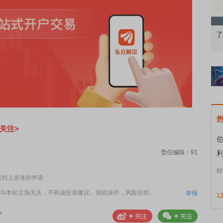
再平衡的
债券知识通识：从基础认知到特色品种
了解北交所
关注>
利
责任编辑：91
财
接到上游涨价申请
与本站立场无关，不构成投资建议。据此操作，风险自担。
举报
1