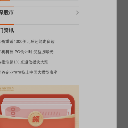
深股市
门资讯
金价重返4300美元后还能走多远
宇树科技IPO倒计时 受益股曝光
纳指涨超1% 光通信板块大涨
硅谷企业悄悄换上中国大模型底座