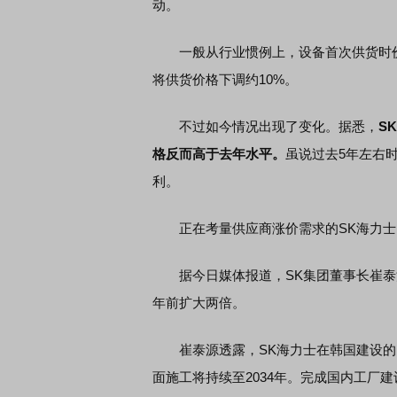
动。
一般从行业惯例上，设备首次供货时价
将供货价格下调约10%。
不过如今情况出现了变化。据悉，
S
格反而高于去年水平。
虽说过去5年左右
利。
正在考量供应商涨价需求的SK海力士
据今日媒体报道，SK集团董事长崔泰源透
年前扩大两倍。
崔泰源透露，SK海力士在韩国建设的
面施工将持续至2034年。完成国内工厂