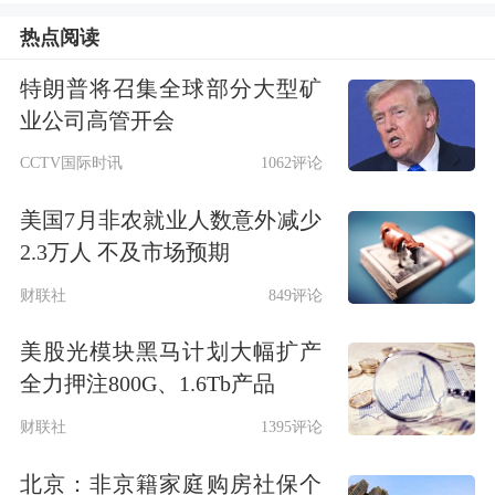
第一步，他先融券卖出300ETF等标的
热点阅读
证券，形成融券负债；
特朗普将召集全球部分大型矿
业公司高管开会
第二步，再通过融资买入相同数量的同
CCTV国际时讯
1062评论
种标的，形成融资负债；
美国7月非农就业人数意外减少
2.3万人 不及市场预期
第三步，将融资买入的证券以“现券还
财联社
849评论
券”的方式偿还融券负债，从而将融券
负债解冻转化为信用账户中的“自有资
美股光模块黑马计划大幅扩产
全力押注800G、1.6Tb产品
金”；
财联社
1395评论
第四步，用套现出来的“自有资金”买入
北京：非京籍家庭购房社保个