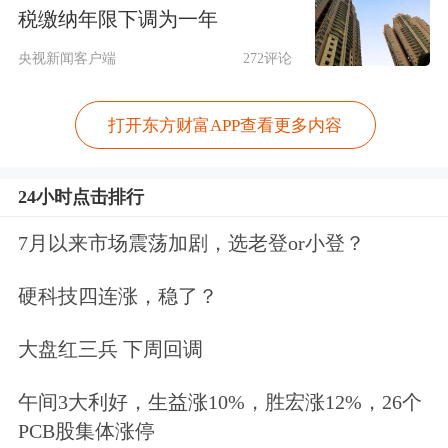
非标的证券“某股份”，放大杠杆博取高
税缴纳年限下调为一年
额收益。
央视新闻客户端
272评论
从单笔交易看，叶某的每一笔操作都符
打开东方财富APP查看更多内容
合当时的交易规则，但组合起来的目的
是规避监管限制。2018年，叶某通
24小时点击排行
过“绕标”购买的“某股份”股票价值大幅
7月以来市场震荡加剧，选老登or小登？
下跌，其信用账户资产严重缩水。虽然
硬科技四连涨，稳了？
叶某主动平仓，但依然欠付证券公司融
大盘红三兵 下周回调
资本金617万余元及相应利息、费用。
该证券公司催收后无果，于是把叶某送
午间3大利好，生益涨10%，胜宏涨12%，26个
PCB股集体涨停
上被告席，要求其偿还上述款项。