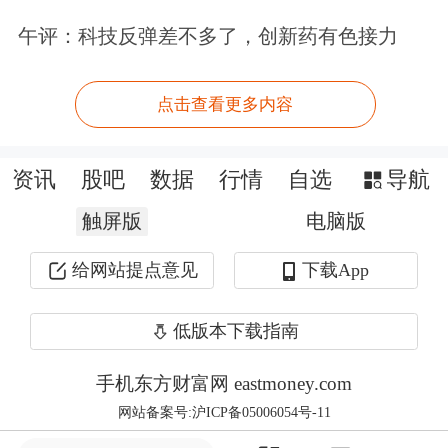
午评：科技反弹差不多了，创新药有色接力
在诉讼中，叶某反诉称，券商明知其通
过“绕标”违规放大杠杆却放任交易，未
点击查看更多内容
尽到监管管控义务，应共同承担亏损。
而券商辩称，每笔单独交易均在监管核
资讯
股吧
数据
行情
自选
导航
准范围内，“绕标”是客户自主组合操作
触屏版
电脑版
形成，券商无约定及法定拦截义务，事
给网站提点意见
下载App
发后对标的证券池进行调整，已完成风
低版本下载指南
险提示与适当性审查，亏损由投资者自
主决策导致。
手机东方财富网 eastmoney.com
网站备案号:沪ICP备05006054号-11
法院：券商已尽责，投资者需“买者自