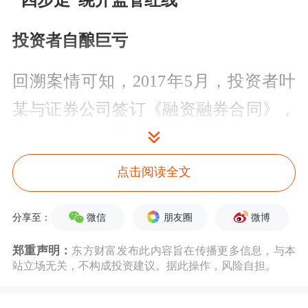
“四步走”绕开监管红线
投资者自酿巨亏
回溯案情可知，2017年5月，投资者叶
某与证券公司签订《融资融券合同》，
开启了杠杆交易。根据监管规定，
融资
融券
交易只能针对交易所指定的“标的
点击阅读全文
证券”，且账户维持担保比例低于130%
微信
朋友圈
微博
分享至：
时，券商有权强制平仓。
郑重声明：
东方财富发布此内容旨在传播更多信息，与本
但求财心切的叶某为突破这一限制，设
站立场无关，不构成投资建议。据此操作，风险自担。
计了一套复杂的“绕标”操作流程：