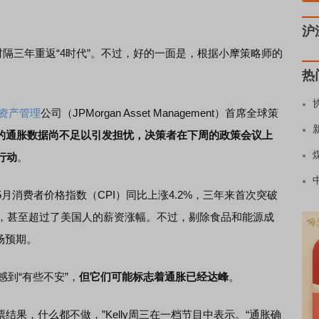
沪
隔三年重返“4时代”。不过，好的一面是，根据小摩策略师的
热
资产管理
公司（JPMorgan Asset Management）首席全球策
的通胀数据尚不足以引发担忧，决策者在下周的政策会议上
行动
。
费者价格指数（CPI）同比上涨4.2%，三年来首次突破
增速，甚至超过了美国人的薪资涨幅。不过，剔除食品和能源成
场预期。
感到“有些不安”，
但它们可能标志着通胀已经达峰
。
果，什么都不做，”Kelly周三在一档节目中表示。“通胀确