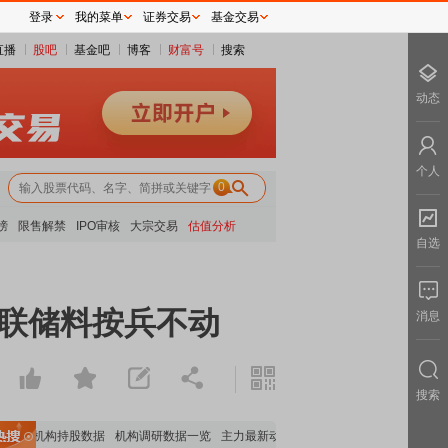
登录
我的菜单
证券交易
基金交易
直播
股吧
基金吧
博客
财富号
搜索
动态
个人
0
榜
限售解禁
IPO审核
大宗交易
估值分析
自选
美联储料按兵不动
消息
搜索
重要机构持股数据
机构调研数据一览
主力最新动向
上市公司限售股解禁一览
昨