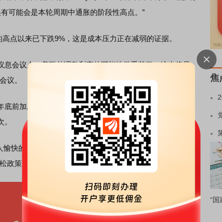
很有可能会是本轮周期中通胀的阶段性高点。”
日的高点以来已下跌9%，这是成本压力正在减弱的证据。
息会议上，美联储调整利率的可能性微乎其微。这也将是
焦
策会议。
前加息的概率已升至接近100%。而在2月底伊朗战争爆
次。
的事，” Kelly在谈到总体同比CPI读数时表示，该读数
放松政策的理由。”但他表示，美联储可以等待时机继续观望。
“国