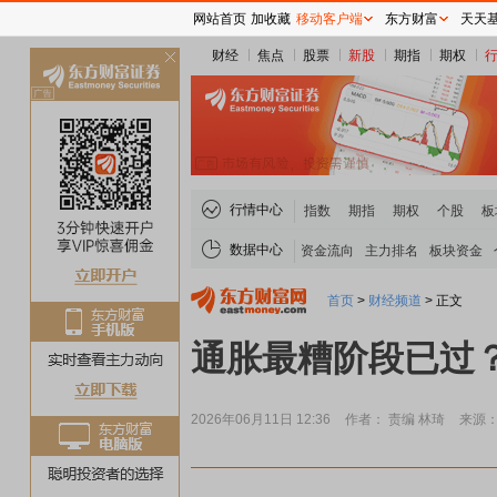
网站首页
加收藏
移动客户端
东方财富
天天
财经
焦点
股票
新股
期指
期权
关
闭
行情中心
指数
期指
期权
个股
板
数据中心
资金流向
主力排名
板块资金
首页
>
财经频道
>
正文
通胀最糟阶段已过？
2026年06月11日 12:36
作者： 责编 林琦
来源：