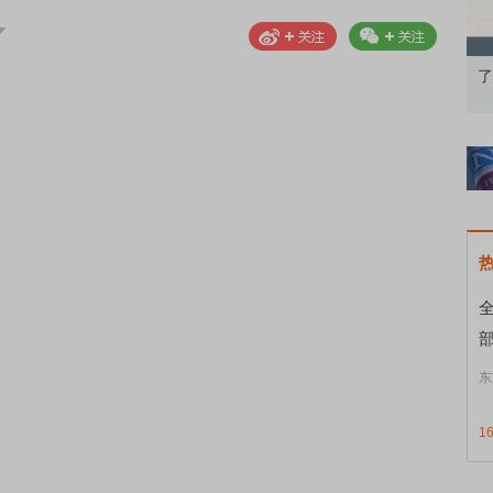
：从基础认知到特色品种
了解北交所知识 做理性投资者
部
东
1