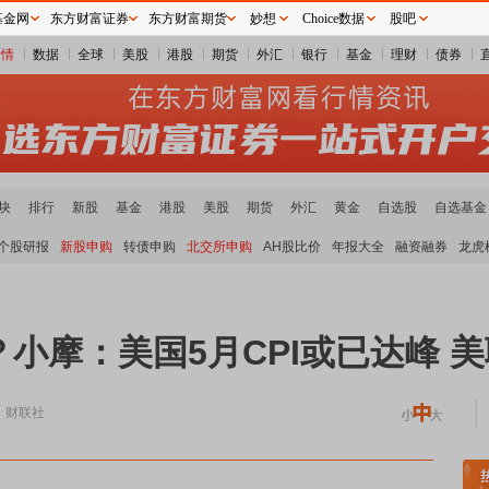
基金网
东方财富证券
东方财富期货
妙想
Choice数据
股吧
行情
数据
全球
美股
港股
期货
外汇
银行
基金
理财
债券
块
排行
新股
基金
港股
美股
期货
外汇
黄金
自选股
自选基金
个股研报
新股申购
转债申购
北交所申购
AH股比价
年报大全
融资融券
龙虎
小摩：美国5月CPI或已达峰 
 财联社
煤炭板块领涨
贵金属板块走强
半导体板块活跃
沪深资金流向
A股估值分析全览