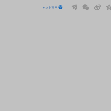
东方财富网
首席连线｜东方财富证券陈果：A股再平衡的
债券知识通识
风，将吹向何处