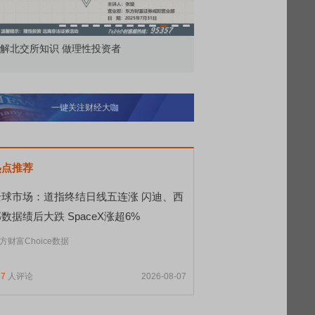
市价委托那么多种，究竟怎么用？
北交所顶格打
一键关注财经大咖
热点推荐
全球市场：道指终结日线五连涨 闪迪、西
数据绩后大跌 SpaceX涨超6%
方财富Choice数据
67
人评论
2026-08-07