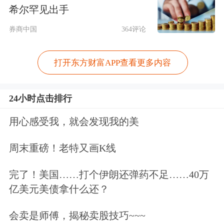
性显著成效。如聚焦投资自由化便利
希尔罕见出手
化，率先推行市场准入承诺即入制，近
券商中国
364评论
五年，经营主体数量增长近2.5倍。
打开东方财富APP查看更多内容
据了解，下一步，海南省人大常委会将
更加重视运用自贸港法规制定权，探索
24小时点击排行
形成具有国际竞争力的开放制度体系，
用心感受我，就会发现我的美
为我国高水平改革开放闯路子、作示
周末重磅！老特又画K线
范，更好助力全国构建新发展格局。
完了！美国……打个伊朗还弹药不足……40万
（据新华社电）
亿美元美债拿什么还？
文章来源：证券时报
会卖是师傅，揭秘卖股技巧~~~
原标题：1 海南自由贸易港法实施五周年 制定配套法规57件