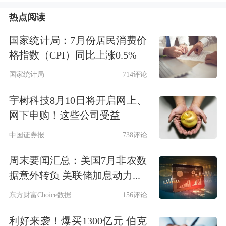
自贸港风险防控屏障。五是加强生态环
热点阅读
境保护和民生保障立法。制定进境环境
国家统计局：7月份居民消费价
格指数（CPI）同比上涨0.5%
安全准入管理若干规定、生态环境保护
国家统计局
714评论
考核评价和责任追究规定等法规，以立
法保障群众在自贸港建设中获得感幸福
宇树科技8月10日将开启网上、
网下申购！这些公司受益
感安全感更强。
中国证券报
738评论
王磊说，海南各市县、各部门认真落实
周末要闻汇总：美国7月非农数
海南自由贸易港法确立的核心制度，在
据意外转负 美联储加息动力...
贸易、投资、财税、生态、产业、人
东方财富Choice数据
156评论
才、
综合
保障等重点领域，取得了阶段
利好来袭！爆买1300亿元 伯克