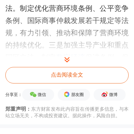
法。制定优化营商环境条例、公平竞争
条例、国际商事仲裁发展若干规定等法
规，有力引领、推动和保障了营商环境
的持续优化。三是加强主导产业和重点
园区立法。制定
数字经济
促进条例、促
进种业发展若干规定、洋浦经济开发区
点击阅读全文
条例等法规，以立法支持和推动加快构
建具有海南特色和优势的现代化产业体
微信
朋友圈
微博
分享至：
系。四是加强风险防控立法。制定反走
郑重声明：
东方财富发布此内容旨在传播更多信息，与本
站立场无关，不构成投资建议。据此操作，风险自担。
私条例（试行）、禁毒条例、免税购物
失信惩戒若干规定等法规，以立法筑牢