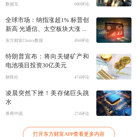
数据宝
680评论
全球市场：纳指涨超1% 标普创
新高 光通信、太空板块大涨 ...
东方财富Choice数据
494评论
特朗普宣布：将向关键矿产和
电池项目投资30亿美元
财联社
474评论
凌晨突然下挫！美存储巨头跳
水
券商中国
274评论
打开东方财富APP查看更多内容