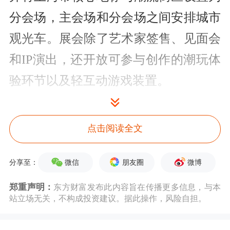
分会场，主会场和分会场之间安排城市
观光车。展会除了艺术家签售、见面会
和IP演出，还开放可参与创作的潮玩体
验环节以及轻互动游戏装置。
PTS潮流玩具展旨在推广潮流玩具文
点击阅读全文
化、触达消费者以及发掘艺术家等。自
2017年9月首届BTS北京国际潮流玩具
微信
朋友圈
微博
分享至：
展以来，该展会经历了传统展会、线上
郑重声明：
东方财富发布此内容旨在传播更多信息，与本
展会、潮玩节升级，再到海外拓展多个
站立场无关，不构成投资建议。据此操作，风险自担。
阶段，曾在北京、上海和新加坡落地。