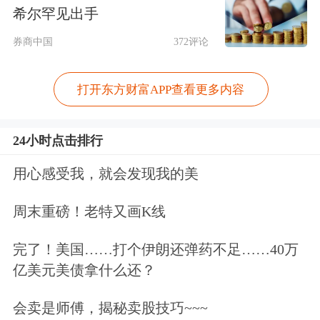
节。2024年4月的北京国际潮玩节将举
希尔罕见出手
办地点选择泡泡玛特城市乐园，采用嘉
券商中国
372评论
年华模式，融合了IP演艺、乐园体验及
打开东方财富APP查看更多内容
餐饮
内容，消费者在购买商品之外还可
以进行大量互动。而同年10月的2024上
24小时点击排行
海国际潮流玩具展将品牌展台升级为泡
用心感受我，就会发现我的美
泡街区。
周末重磅！老特又画K线
PTS展会也从中国走向了海外。2023
完了！美国……打个伊朗还弹药不足……40万
年，泡泡玛特在新加坡滨海湾金沙国际
亿美元美债拿什么还？
会展中心举办首届海外大型潮玩展，为
会卖是师傅，揭秘卖股技巧~~~
期三天的展会参观人数超过2万，这一