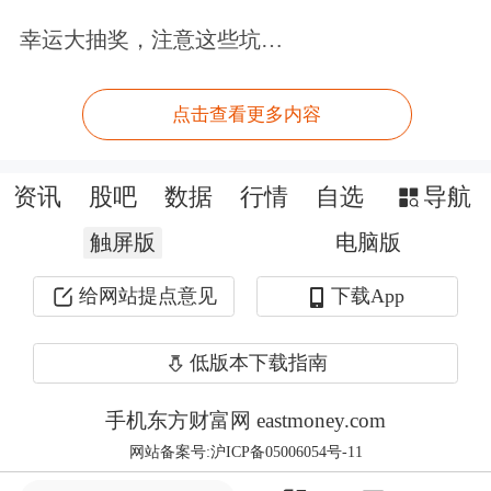
数字在2024年落地新加坡的第二届海外
幸运大抽奖，注意这些坑…
PTS增长到近3万。
点击查看更多内容
展会在过去也给泡泡玛特带来了一定的
收入，但整体占比较小。根据公司招股
资讯
股吧
数据
行情
自选
导航
书，2017年至2019年，公司的展会收益
触屏版
电脑版
分别为680万元、2560万元、4550万
给网站提点意见
下载App
元，分别约占同期总收益的4.3%、
低版本下载指南
5.0%、2.7%。在此后的公司年报中，未
再披露相关收益情况。
手机东方财富网 eastmoney.com
网站备案号:沪ICP备05006054号-11
Level-2千档行情免费送，主力动向全透