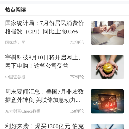
回溯过往的PTS展会，公司的招股书及
热点阅读
财报显示，2019年北京国际潮玩展共吸
国家统计局：7月份居民消费价
格指数（CPI）同比上涨0.5%
引来自14个国家及地区的超过270名艺
国家统计局
717评论
术家参与，超过200个潮流玩具品牌参
展。2020年的上海国际潮流玩具展吸引
宇树科技8月10日将开启网上、
网下申购！这些公司受益
的设计师数量增加到500名，参展的潮
中国证券报
752评论
流玩具品牌超过300个。上述两届展会
参观人次均超过10万。
周末要闻汇总：美国7月非农数
据意外转负 美联储加息动力...
在经过几届线上展后，2023年PTS潮玩
东方财富Choice数据
158评论
展重回线下，并在2024年转变为潮玩
利好来袭！爆买1300亿元 伯克