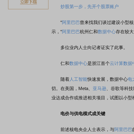
炒股第一步，先开个股票账户
“
阿里巴巴
曾来找我们谈过建设小型核
示，“
阿里巴巴
杭州仁和
数据中心
存在较大
多位业内人士向记者证实了此事。
仁和
数据中心
是浙江首个
云计算
数据
随着
人工智能
快速发展，数据中心
电
切。在美国，Meta、
亚马逊
、谷歌等科技
业达成合作或推进相关项目，试图以小型
电价与供电模式成关键
前述核电央企人士表示，与
阿里巴巴