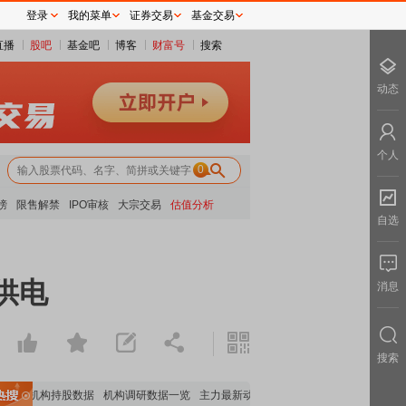
登录
我的菜单
证券交易
基金交易
直播
股吧
基金吧
博客
财富号
搜索
动态
个人
0
榜
限售解禁
IPO审核
大宗交易
估值分析
自选
供电
消息
搜索
重要机构持股数据
机构调研数据一览
主力最新动向
上市公司限售股解禁一览
昨