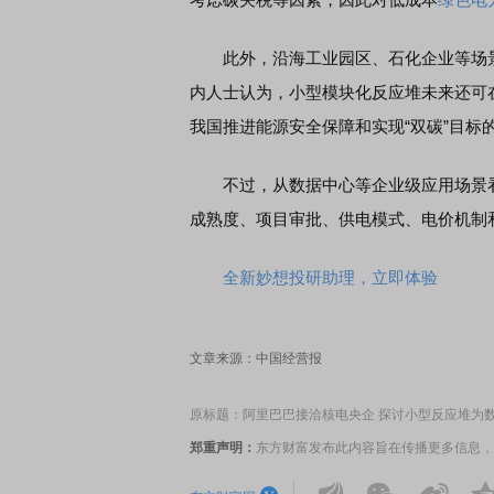
此外，沿海工业园区、石化企业等场景
EDMI K90 至尊版 新品发布会
首席连线｜东方财富证券陈
内人士认为，小型模块化反应堆未来还可
风，将吹向何处
我国推进能源安全保障和实现“双碳”目标
不过，从数据中心等企业级应用场景看
成熟度、项目审批、供电模式、电价机制
全新妙想投研助理，立即体验
文章来源：中国经营报
原标题：阿里巴巴接洽核电央企 探讨小型反应堆为
郑重声明：
东方财富发布此内容旨在传播更多信息，