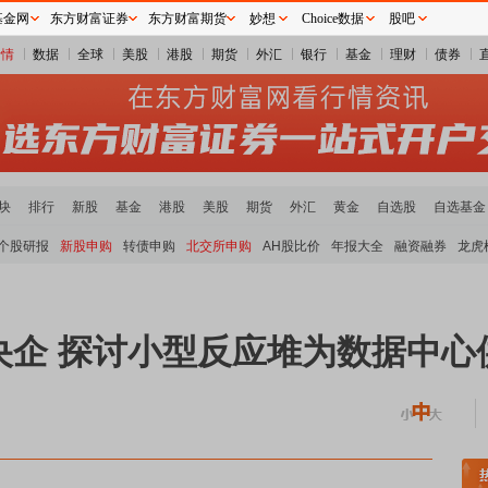
基金网
东方财富证券
东方财富期货
妙想
Choice数据
股吧
行情
数据
全球
美股
港股
期货
外汇
银行
基金
理财
债券
块
排行
新股
基金
港股
美股
期货
外汇
黄金
自选股
自选基金
个股研报
新股申购
转债申购
北交所申购
AH股比价
年报大全
融资融券
龙虎
央企 探讨小型反应堆为数据中心
煤炭板块领涨
贵金属板块走强
半导体板块活跃
沪深资金流向
A股估值分析全览