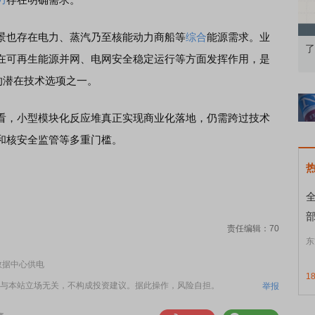
也存在电力、蒸汽乃至核能动力商船等
综合
能源需求。业
果：A股再平衡的
债券知识通识：从基础认知到特色品种
了
在可再生能源并网、电网安全稳定运行等方面发挥作用，是
的潜在技术选项之一。
，小型模块化反应堆真正实现商业化落地，仍需跨过技术
和核安全监管等多重门槛。
部
责任编辑：70
东
数据中心供电
1
与本站立场无关，不构成投资建议。据此操作，风险自担。
举报