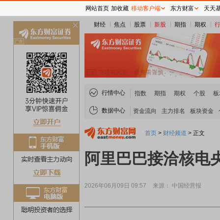
网站首页
加收藏
移动客户端
东方财富
天天
财经
焦点
股票
新股
期指
期权
关
闭
行情中心
指数
期指
期权
个股
板
数据中心
资金流向
主力排名
板块资金
首页
>
财经频道
>
正文
阿里巴巴接洽核电
2026年06月09日 09:57
来源： 中国经营报