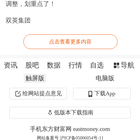
调整，划重点了！
双英集团
主力异动？Level-2助您洞察主力意图。
点击查看更多内容
点击领取>>
资讯
股吧
数据
行情
自选
导航
文章来源：经济参考报
触屏版
电脑版
原标题：金融监管总局：整治无序竞争 多渠道补充资本
给网站提点意见
下载App
低版本下载指南
手机东方财富网 eastmoney.com
网站备案号:沪ICP备05006054号-11