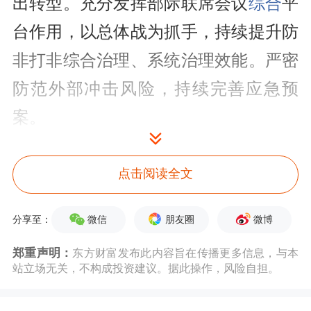
出转型。充分发挥部际联席会议
综合
平
台作用，以总体战为抓手，持续提升防
非打非综合治理、系统治理效能。严密
防范外部冲击风险，持续完善应急预
案。
会议指出，要坚定不移推进严监管强监
点击阅读全文
管。坚持“监管姓监”，聚焦主责主业，
切实把严监管强监管的要求落实到监管
微信
朋友圈
微博
分享至：
工作的全过程、各环节。要坚持“严”的
郑重声明：
东方财富发布此内容旨在传播更多信息，与本
站立场无关，不构成投资建议。据此操作，风险自担。
基调。发扬较真碰硬精神，严把准入关
口，严格执法、敢于亮剑，严厉惩处违