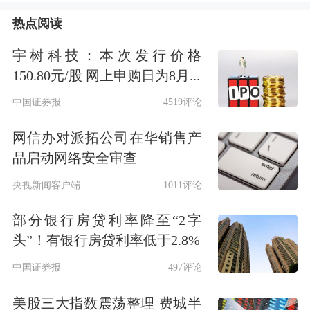
法违规行为，真正做到“长牙带刺”、有
热点阅读
棱有角。严肃监管问责，以有力问责倒
宇树科技：本次发行价格
逼责任落实。要夯实“强”的基础。强化
150.80元/股 网上申购日为8月...
监管制度建设，全面推进监管规章制
中国证券报
4519评论
度“立改废释”，做好总局权责清单编制
网信办对派拓公司在华销售产
品启动网络安全审查
工作。强化监管能力提升，加快推
央视新闻客户端
1011评论
进“金监工程”落地，稳步推进县域监管
职责下放。强化央地协同和部门联动，
部分银行房贷利率降至“2字
头”！有银行房贷利率低于2.8%
推动行刑衔接、监审联动、纪法贯通，
中国证券报
497评论
有效形成工作合力。
美股三大指数震荡整理 费城半