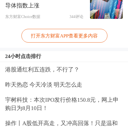
会议要求，要着力推动行业高质量发
导体指数上涨
展。大力推动各类机构错位发展、优势
东方财富Choice数据
344评论
互补、各展所长。坚定推进中小金融机
打开东方财富APP查看更多内容
构减量提质，因地制宜优化机构布局。
深入整治金融领域无序竞争，推动由追
24小时点击排行
求速度和规模向以质量和效益为中心转
港股通红利五连跌，不行了？
变，持续提升核心竞争力。推动多渠道
补充资本，增强金融机构资本实力和可
昨天热恋 今天冷淡 明天怎么走
持续发展能力。引导做好金融“五篇大
宇树科技：本次IPO发行价格150.8元，网上申
文章”，服务经济社会高质量发展。
购日为8月10日！
操作丨A股低开高走，又冲高回落！只是温和