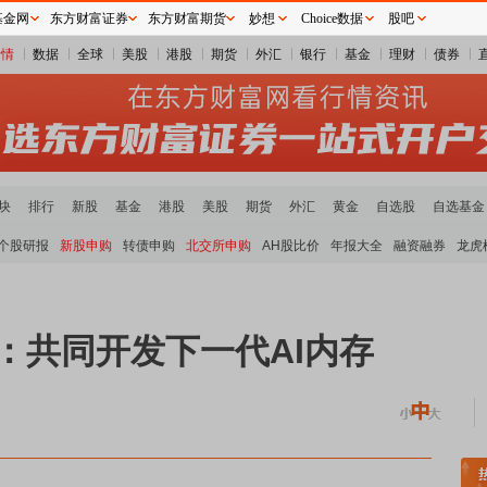
基金网
东方财富证券
东方财富期货
妙想
Choice数据
股吧
行情
数据
全球
美股
港股
期货
外汇
银行
基金
理财
债券
块
排行
新股
基金
港股
美股
期货
外汇
黄金
自选股
自选基金
个股研报
新股申购
转债申购
北交所申购
AH股比价
年报大全
融资融券
龙虎
：共同开发下一代AI内存
贵金属板块领涨
小金属板块走强
半导体板块活跃
沪深资金流向
A股估值分