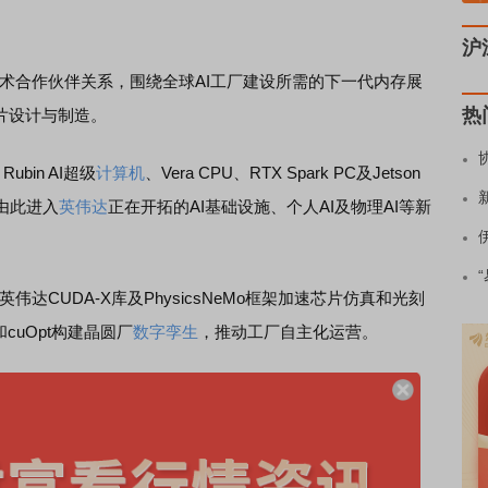
沪
技术合作伙伴关系，围绕全球AI工厂建设所需的下一代内存展
热
片设计与制造。
a Rubin AI超级
计算机
、Vera CPU、RTX Spark PC及Jetson
由此进入
英伟达
正在开拓的AI基础设施、个人AI及物理AI等新
伟达CUDA-X库及PhysicsNeMo框架加速芯片仿真和光刻
和cuOpt构建晶圆厂
数字孪生
，推动工厂自主化运营。