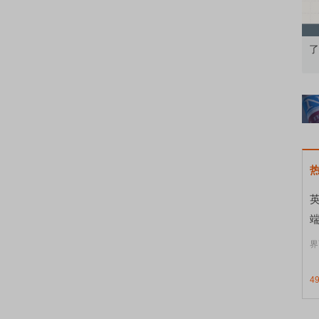
果：A股再平衡的
债券知识通识：从基础认知到特色品种
了
界
4