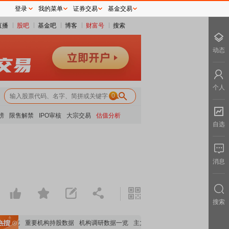
登录
我的菜单
证券交易
基金交易
直播
股吧
基金吧
博客
财富号
搜索
动态
个人
0
榜
限售解禁
IPO审核
大宗交易
估值分析
自选
消息
搜索
析全览
重要机构持股数据
机构调研数据一览
主力最新动向
上市公司限售股解禁