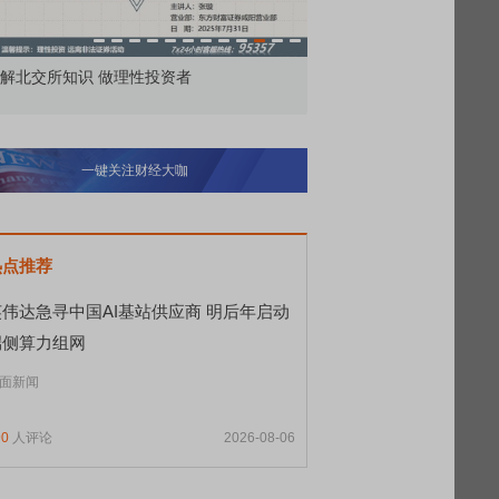
解北交所知识 做理性投资者
市价委托那么多种，究竟
一键关注财经大咖
热点推荐
英伟达急寻中国AI基站供应商 明后年启动
端侧算力组网
面新闻
90
人评论
2026-08-06