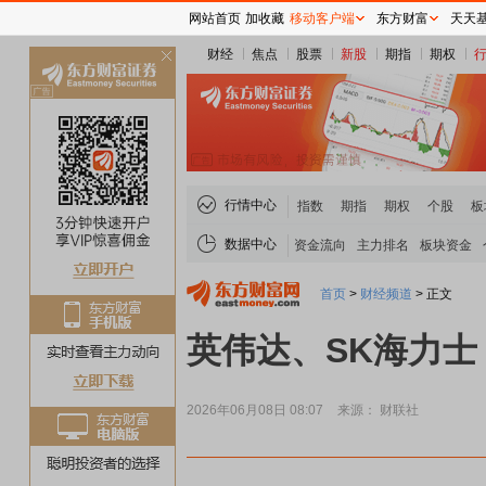
网站首页
加收藏
移动客户端
东方财富
天天
财经
焦点
股票
新股
期指
期权
关
闭
行情中心
指数
期指
期权
个股
板
数据中心
资金流向
主力排名
板块资金
首页
>
财经频道
>
正文
英伟达、SK海力士
2026年06月08日 08:07
来源： 财联社