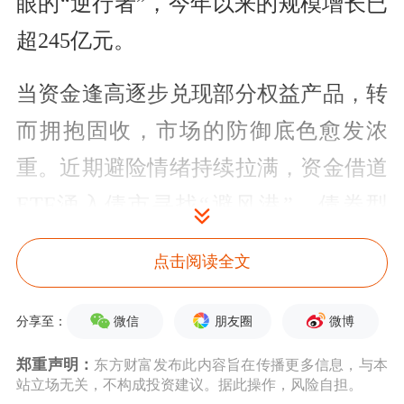
眼的“逆行者”，今年以来的规模增长已
超245亿元。
当资金逢高逐步兑现部分权益产品，转
而拥抱固收，市场的防御底色愈发浓
重。近期避险情绪持续拉满，资金借道
ETF涌入债市寻找“避风港”，债券型
ETF两周狂吸超600亿元，机构排位战
点击阅读全文
也随之生变。
微信
朋友圈
微博
分享至：
债券型ETF近两周吸金超600亿元
郑重声明：
东方财富发布此内容旨在传播更多信息，与本
本周固收类ETF再度扮演资金避风港角
站立场无关，不构成投资建议。据此操作，风险自担。