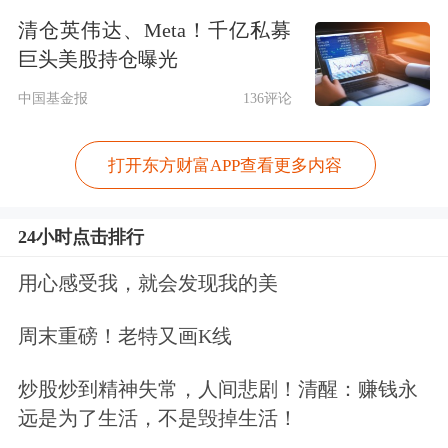
品型ETF也延续颓势，本周再度缩水
清仓英伟达、Meta！千亿私募
巨头美股持仓曝光
68.36亿元。
中国基金报
136评论
固收类ETF已连续3周发力，债券型ETF
和货币型ETF本周规模分别增长373.65
打开东方财富APP查看更多内容
亿元和19.94亿元，尤其是债券型ETF，
24小时点击排行
最近两周合计吸金超600亿元，最新规
用心感受我，就会发现我的美
模已达8680亿元，成为仅次于股票型
ETF的大类品种。
周末重磅！老特又画K线
炒股炒到精神失常，人间悲剧！清醒：赚钱永
远是为了生活，不是毁掉生活！