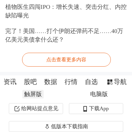
植物医生四闯IPO：增长失速、突击分红、内控
缺陷曝光
完了！美国……打个伊朗还弹药不足……40万
亿美元美债拿什么还？
今年以来，截至6月6日，全市场ETF年
点击查看更多内容
内缩水12603.24亿元。其中，股票型
ETF今年以来缩水12859.46亿元，跨境
资讯
股吧
数据
行情
自选
导航
ETF年内缩水额达722.38亿元。规模增
触屏版
电脑版
长方面，债券型ETF凭借近几周的强劲
给网站提点意见
下载App
势头，年内规模增长额来到475.45亿
低版本下载指南
元，超越商品型ETF的440.25亿元，成