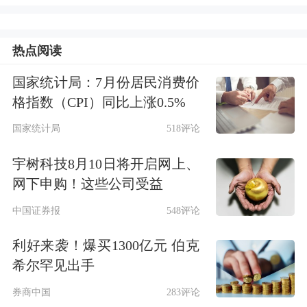
色，债券型ETF单周吸金达373.65亿
元。无奈权益类ETF持续遭遇资金流
热点阅读
出，全市场ETF规模本周缩水442.54亿
国家统计局：7月份居民消费价
元，总规模跌至4.77万亿元。数量方
格指数（CPI）同比上涨0.5%
面，Wind数据显示，截至6月6日，本
国家统计局
518评论
周新增6只ETF，其中5只为股票型
宇树科技8月10日将开启网上、
ETF，剩余1只为跨境ETF；至此，上市
网下申购！这些公司受益
ETF总数量达1544只。
中国证券报
548评论
从规模变动来看，本周资金仍在逢高抛
利好来袭！爆买1300亿元 伯克
售权益类ETF，股票型ETF和跨境ETF
希尔罕见出手
分别缩水566.51亿元和201. 25亿元；商
券商中国
283评论