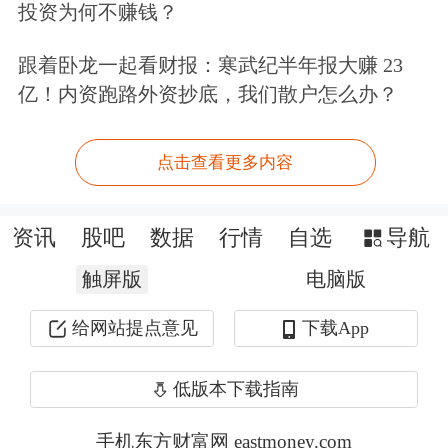
投资为何不赚钱？
“产业投资+应用场景”驱动技术落地
跟着卧龙一起看财报：寒武纪半年报大赚 23
亿！内资跑路外资抄底，我们散户怎么办？
今年3月，广州市发布《2026年两业融
合·AI赋能行动方案》，提出通过产业
点击查看更多内容
资本引导生态资源整合，形成“技术-资
资讯
股吧
数据
行情
自选
导航
本-市场”正循环。
触屏版
电脑版
广汽资本依托广汽集团在汽车、飞行汽
给网站提点意见
下载App
车、具身
机器人
等领域的制造场景，采
用“产业投资+协同赋能”模式，为被投
低版本下载指南
企业提供资金支持、技术协同、供应链
手机东方财富网 eastmoney.com