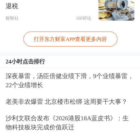
驾驶、小马智行、
文远知行
等企业，同
退税
时布局地平线、粤芯
半导体
、加特兰、
财联社
160评论
速腾聚创、星河智联等产业链公司，覆
打开东方财富APP查看更多内容
盖智驾技术、车规级芯片、
激光雷达
、
电子
电气架构、智能座舱、车路协同等
24小时点击排行
环节，带动相关产业生态资源汇聚大湾
深夜暴雷，汤臣倍健业绩下滑，9个业绩暴雷，
区。
22个业绩增长
与此同时，基于汽车产业的长期深耕积
老美非农爆雷 北京楼市松绑 这周要干大事？
累，广汽资本从产业应用场景出发布局
沙利文联合发布《2026港股18A蓝皮书》：生
前沿技术，在支持广汽集团战略落地的
物科技板块完成价值跃迁
同时，也进一步提升产业投资成功率。