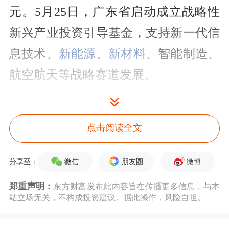
元。5月25日，广东省启动成立战略性
新兴产业投资引导基金，支持新一代信
息技术、
新能源
、
新材料
、智能制造、
航空航天等战略赛道发展。
作为汽车产业投资机构，广汽资本兼顾
供应链“确定性”与未来技术“可能性”。
点击阅读全文
一方面深耕智能新能源汽车主赛道，提
微信
朋友圈
微博
分享至：
升产业链核心环节自主可控水平；另一
郑重声明：
东方财富发布此内容旨在传播更多信息，与本
方面布局人工智能、具身智能、新材
站立场无关，不构成投资建议。据此操作，风险自担。
料、航空航天等与智能网联新能源汽车