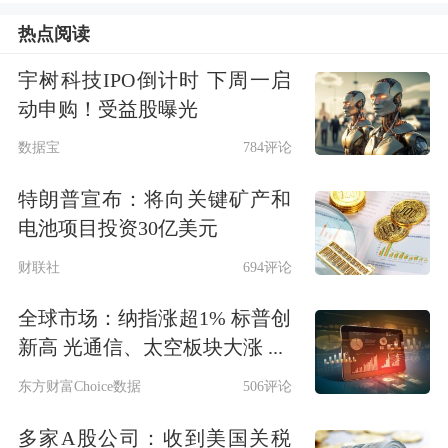
有高协同性的“汽车+”未来产业。
热点阅读
截至目前，广汽资本已投资
长鑫科技
、
宇树科技IPO倒计时 下周一启
地平线、
速腾聚创
、
小马智行
、
中创新
动申购！受益股曝光
航
、清陶发展、
欣旺达
EVB等科技企
数据宝
784评论
业。2025年，公司完成21个硬科技项目
特朗普宣布：将向关键矿产和
投资。
电池项目投资30亿美元
财联社
694评论
以自动驾驶为例的产业链整合
全球市场：纳指涨超1% 标普创
自动驾驶被视为“汽车+人工智能”的典
新高 光通信、太空板块大涨 ...
型场景，也是广东新赛道体系建设的关
东方财富Choice数据
506评论
键环节。广汽资本近年投资了滴滴自动
多家A股公司：收到美国关税