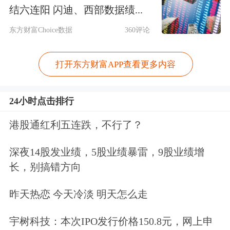
等
通信设备
产业研发，提升产品性能和
结六连阳 闪迪、西部数据绩...
安全保障水平，支撑6G商用部署。优
东方财富Choice数据
360评论
化关联产业研发布局，加强新型终端、
打开东方财富APP查看更多内容
芯片器件、操作系统、商业航天等6G
关联产业培育，打造地方6G特色产业
24小时点击排行
集群。
港股通红利五连跌，不行了？
面向沉浸式通信、工业制造、
低空经
深夜14股发业绩，5股业绩暴雷，9股业绩增
济
、具身智能、智慧海洋等6G潜在场
长，别搞错方向
景，发挥政策、数据、人才、资本等要
昨天热恋 今天冷淡 明天怎么走
素支撑作用，强化审批、用频、用地等
宇树科技：本次IPO发行价格150.8元，网上申
要素保障，因地制宜开展6G应用场景