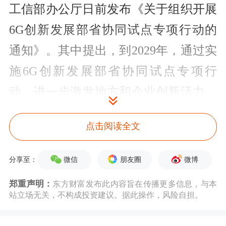
工信部办公厅日前发布《关于组织开展
6G创新发展部省协同试点专项行动的
通知》。其中提出，到2029年，通过实
施6G创新发展部省协同试点专项行
动，进一步激发地方和企业创新活力，
形成一批自主创新的6G技术方案，培
点击阅读全文
育一批前景可观的新型业务应用场景，
涌现一批丰富多样的新型终端产品，为
微信
朋友圈
微博
分享至：
6G商用落地提供有力支撑。
郑重声明：
东方财富发布此内容旨在传播更多信息，与本
站立场无关，不构成投资建议。据此操作，风险自担。
《通知》提到，加强技术攻关协同。瞄
准全球新一代信息通信技术制高点，强