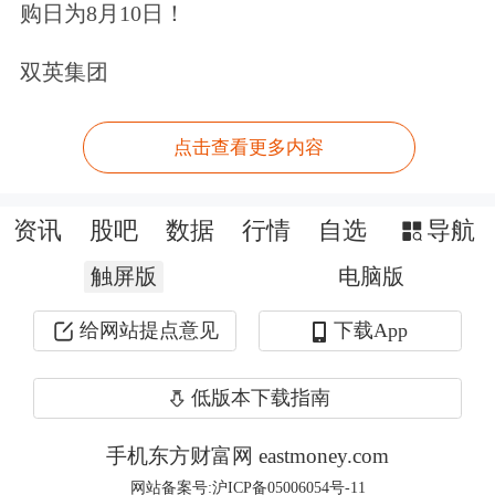
购日为8月10日！
培育。组织垂直行业企业联合通信企业
双英集团
共同开展6G应用场景和安全解决方案
适配验证，探索6G新型应用需求。鼓
点击查看更多内容
励中小企业深度参与场景需求挖掘、商
业模式探索等，促进6G应用繁荣发
资讯
股吧
数据
行情
自选
导航
展。
触屏版
电脑版
给网站提点意见
下载App
组织实施移动信息网络国家科技重大专
项，体系化布局6G技术攻关、标准研
低版本下载指南
制、产品研发、应用培育、生态构建等
手机东方财富网 eastmoney.com
重点任务。探索地方多元化资金渠道，
网站备案号:沪ICP备05006054号-11