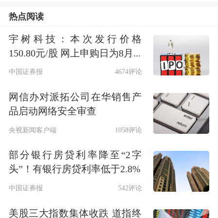
热点阅读
化6G前沿技术布局，加强通信与人工
智能、卫星互联网、无线感知等融合技
宇树科技：本次发行价格
150.80元/股 网上申购日为8月...
术方案和系统架构研究，支撑6G标准
中国证券报
4674评论
研制和产业研发。深化基础理论创新，
网信办对派拓公司在华销售产
围绕信息理论、编码理论、电磁理论等
品启动网络安全审查
基础理论与技术持续研究，形成一批基
央视新闻客户端
1058评论
础性、原创性、颠覆性科研成果，为移
部分银行房贷利率降至“2字
动通信发展长期演进做好技术储备。
头”！有银行房贷利率低于2.8%
结合6G标准和产业发展节奏，加强6G
中国证券报
542评论
基站、核心网、承载网、专用
仪器仪表
美股三大指数集体收跌 道指终