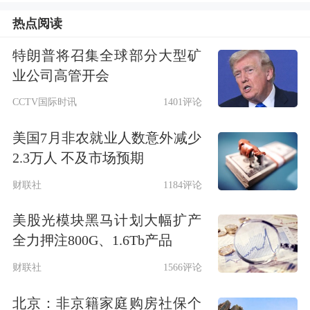
录，双方将围绕玻璃基封装载板、光互
热点阅读
连、可折叠玻璃及钙钛矿玻璃基板等多
特朗普将召集全球部分大型矿
个前沿领域展开深度合作。依托京东方
业公司高管开会
A领先的显示能力与大规模产业化能
CCTV国际时讯
1401评论
力，以及康宁在先进材料与全球技术平
美国7月非农就业人数意外减少
台等方面的核心优势，推动国内玻璃基
2.3万人 不及市场预期
板产业由路线探索进入实质产业落地阶
财联社
1184评论
段。
美股光模块黑马计划大幅扩产
全力押注800G、1.6Tb产品
对于玻璃基板，
中泰证券
近日指出，后
财联社
1566评论
摩尔时代，
先进封装
成为突破
AI芯片
性
能瓶颈的关键路径，而玻璃基板凭借其
北京：非京籍家庭购房社保个