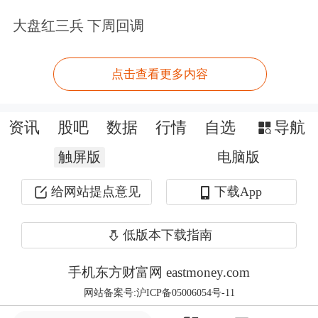
Core方案，以玻璃替代ABF有机载板，
大盘红三兵 下周回调
2026年首次展示EMIB+玻璃芯基板样
品，实现无微裂纹超低翘曲及45μm超
点击查看更多内容
细间距凸点。2026年有望成为玻璃基板
商业化元年，Intel已展示实物样品，
资讯
股吧
数据
行情
自选
导航
TSMC推进CoPoS试验线，三星电机计
触屏版
电脑版
划2027年量产，预计2028年前后行业进
给网站提点意见
下载App
入规模化渗透阶段。
低版本下载指南
该机构表示，玻璃基板的应用场景正拓
手机东方财富网 eastmoney.com
展至CPO光电共封装及6G射频无源集成
网站备案号:沪ICP备05006054号-11
领域，国内产业化已取得实质突破。玻