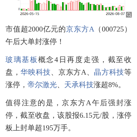
市值超2000亿元的
京东方A
（000725）
午后大单封涨停！
玻璃基板
概念4日再度走强，截至收
盘，
华映科技
、京东方A、
晶方科技
等
涨停，
帝尔激光
、
天承科技
涨超8%。
值得注意的是，京东方A午后强封涨
停，截至收盘，该股报6.15元/股，涨停
板上封单超195万手。