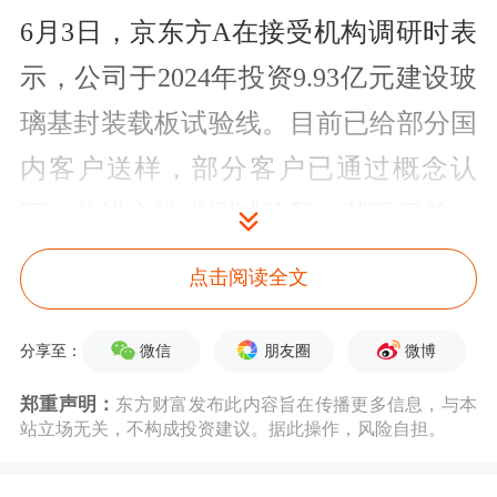
6月3日，京东方A在接受机构调研时表
示，公司于2024年投资9.93亿元建设玻
璃基封装载板试验线。目前已给部分国
内客户送样，部分客户已通过概念认
证，并进入技术测试阶段。截至目前，
公司还未实现批量生产，该业务尚未实
点击阅读全文
现量产营收，公司试验线良率尚未达到
量产水平，何时达到具有重大不确定
微信
朋友圈
微博
分享至：
性。
郑重声明：
东方财富发布此内容旨在传播更多信息，与本
站立场无关，不构成投资建议。据此操作，风险自担。
近日，京东方A与
康宁
签署合作备忘