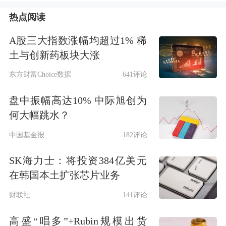
长10.6%。
热点阅读
三、行业效益显著改善
A股三大指数涨幅均超过1% 稀
土与创新药板块大涨
1-4月份，规模以上电子信息制造业实
东方财富Choice数据
641评论
现营业收入5.88万亿元，同比增长
盘中振幅高达10% 中际旭创为
15.7%；营业成本5.03万亿元，同比增
何大幅跳水？
长12.7%；实现利润总额3165亿元，同
中国基金报
182评论
比增长1.08倍。4月份，规模以上电子
SK海力士：将投资384亿美元
信息制造业营业收入1.57万亿元，同比
在韩国本土扩张芯片业务
增长18.3%。
财联社
141评论
高盛“唱多”+Rubin规模出货
四、投资保持较快增长