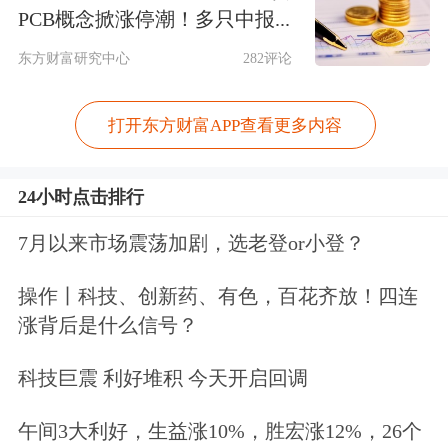
PCB概念掀涨停潮！多只中报...
1-4月份，电子信息制造业固定资产投
东方财富研究中心
282评论
资同比增长5.4%，与一季度同比持平，
打开东方财富APP查看更多内容
比同期工业投资增速高2.9个百分点。
五、中部地区增速领先
24小时点击排行
7月以来市场震荡加剧，选老登or小登？
1-4月份，规模以上电子信息制造业东
部地区实现营业收入40831亿元，同比
操作丨科技、创新药、有色，百花齐放！四连
涨背后是什么信号？
增长11.7%，与一季度同比持平；中部
地区实现营业收入11320亿元，同比增
科技巨震 利好堆积 今天开启回调
长36.9%，较一季度提高4.1个百分点；
午间3大利好，生益涨10%，胜宏涨12%，26个