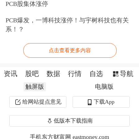
西部地区实现营业收入6356亿元，同比
PCB股集体涨停
增长11.5%，较一季度提高2.2个百分
PCB爆发，一博科技涨停！与宇树科技也有关
点；东北地区实现营业收入282.1亿
系！？
元，同比下降0.2%，较一季度提高1.7
点击查看更多内容
个百分点。4月份，东部地区实现营业
收入10803亿元，同比增长11.8%；中部
资讯
股吧
数据
行情
自选
导航
地区实现营业收入3119亿元，同比增长
触屏版
电脑版
49%；西部地区实现营业收入1692亿
给网站提点意见
下载App
元，同比增长18%；东北地区实现营业
收入77.3亿元，同比增长4.5%。
低版本下载指南
还在观望？股票账户早备好，行情来了
手机东方财富网 eastmoney.com