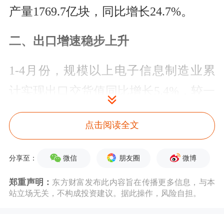
产量1769.7亿块，同比增长24.7%。
二、出口增速稳步上升
1-4月份，规模以上电子信息制造业累
计实现出口交货值同比增长5.4%，较一
季度提高1.2个百分点。4月份，规模以
点击阅读全文
上电子信息制造业实现出口交货值同比
增长8.8%。据海关统计，1-4月份，我
微信
朋友圈
微博
分享至：
国出口电视机3464万台，同比上升
郑重声明：
东方财富发布此内容旨在传播更多信息，与本
3.9%；出口手机2.18亿台，同比下降
站立场无关，不构成投资建议。据此操作，风险自担。
2.4%；出口集成电路1170亿个，同比增