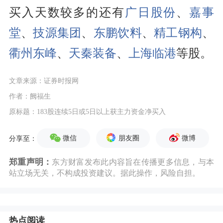
买入天数较多的还有
广日股份
、
嘉事
堂
、
技源集团
、
东鹏饮料
、
精工钢构
、
衢州东峰
、
天秦装备
、
上海临港
等股。
文章来源：证券时报网
作者：阙福生
原标题：183股连续5日或5日以上获主力资金净买入
微信
朋友圈
微博
分享至：
郑重声明：
东方财富发布此内容旨在传播更多信息，与本
站立场无关，不构成投资建议。据此操作，风险自担。
热点阅读