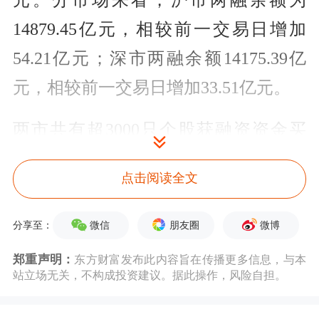
元。分市场来看，沪市两融余额为
14879.45亿元，相较前一交易日增加
54.21亿元；深市两融余额14175.39亿
元，相较前一交易日增加33.51亿元。
两市共有超3000只个股获融资资金买
入，其中
中际旭创
买入金额居首，买入
点击阅读全文
额超65亿元。
微信
朋友圈
微博
分享至：
三、基金发行情况
郑重声明：
东方财富发布此内容旨在传播更多信息，与本
昨日有33只新基金发行，分别为：
万家
站立场无关，不构成投资建议。据此操作，风险自担。
港股通科技智选混合发起式A
、南方泓