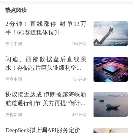
享稳健添利3个月持有期债券C、
银华华
热点阅读
瑞多元配置三个月持有期混
合(FOF)C、
2分钟！直线涨停 封单13万
南方泓享稳健添利3个月持有期债券
手！6G赛道集体拉升
A、银华华瑞多元配置三个月持有期混
券商中国
164评论
合(FOF)A、
汇添富资源精选混合A
、
万
闪迪、西部数据盘后直线跳
家港股通科技智选混合发起式C
、
汇添
水！存储芯片巨头业绩利空...
富资源精选混合C
、
鹏华瑞衡鑫诚债券
券商中国
757评论
C
、
鹏华瑞衡鑫诚债券A
、南方中证全
协议接近达成 伊朗披露海峡新
指红利质量ETF发起式联接A、南方中
航道通行细节 美方再提“倒计...
证全指红利质量ETF发起式联接C、中
央视新闻
472评论
欧盈福稳健6个月持有期混合(FOF)C、
DeepSeek拟上调API服务定价