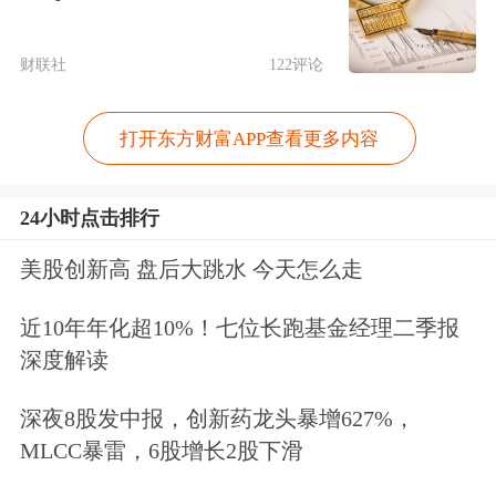
景顺长城量化选股混合A
、嘉实恒生科
技ETF发起式联接(QDII)C、
景顺长城
财联社
122评论
量化选股混合C
、嘉实恒生科技ETF发
打开东方财富APP查看更多内容
起式联接(QDII)A、永赢裕鑫稳健多资
产六个月持有期混合(FOF)A、博时国证
24小时点击排行
新能源电池指数C、
国泰海通稳健欣享
美股创新高 盘后大跳水 今天怎么走
债券A
、
财信蓉泽债券A
、
财信蓉泽债
近10年年化超10%！七位长跑基金经理二季报
券C
、博时国证新能源电池指数A、
长
深度解读
信汇众量化选股混合A
、招商中证
工程
深夜8股发中报，创新药龙头暴增627%，
机械
主题ETF、
国泰海通稳健欣享债券
MLCC暴雷，6股增长2股下滑
C
、
长信汇众量化选股混合C
、永赢裕