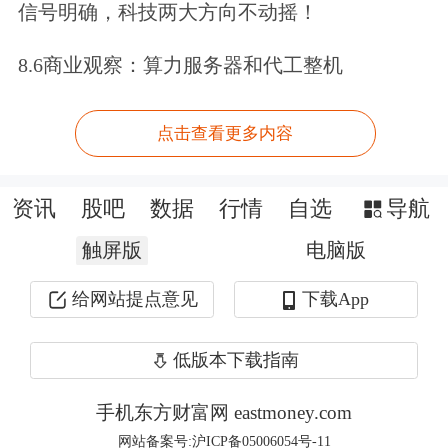
信号明确，科技两大方向不动摇！
鑫稳健多资产六个月持有期混合
(FOF)C、
中加聚享长鑫债券A
、
中加聚
8.6商业观察：算力服务器和代工整机
享长鑫债券C
、
国投瑞银聚安稳健6个月
点击查看更多内容
持有期混合
(FOF)C、国投瑞银聚安稳健
6个月持有期混合(FOF)A、中欧盈福稳
资讯
股吧
数据
行情
自选
导航
健6个月持有期混合(FOF)A。
触屏版
电脑版
主力异动？Level-2助您洞察主力意图。
给网站提点意见
下载App
点击领取>>
低版本下载指南
文章来源：21世纪经济报道
手机东方财富网 eastmoney.com
原标题：中际旭创昨日获融资资金买入超65亿元丨资金流向日报
网站备案号:沪ICP备05006054号-11