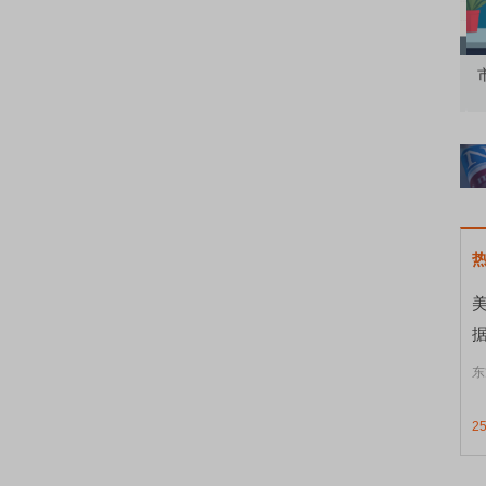
知到特色品种
了解北交所知识 做理性投资者
市
东
2