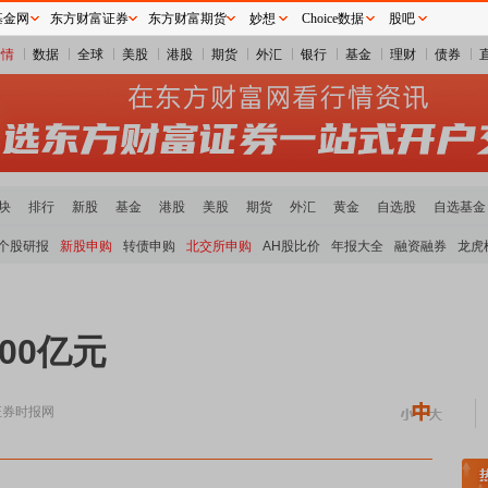
基金网
东方财富证券
东方财富期货
妙想
Choice数据
股吧
行情
数据
全球
美股
港股
期货
外汇
银行
基金
理财
债券
块
排行
新股
基金
港股
美股
期货
外汇
黄金
自选股
自选基金
个股研报
新股申购
转债申购
北交所申购
AH股比价
年报大全
融资融券
龙虎
00亿元
证券时报网
炭板块领涨
贵金属板块走强
半导体板块活跃
沪深资金流向
A股估值分析全览
重