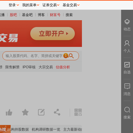
登录
我的菜单
证券交易
基金交易
直播
股吧
基金吧
博客
财富号
搜索
动态
个人
1
榜
限售解禁
IPO审核
大宗交易
估值分析
自选
消息
搜索
要机构持股数据
机构调研数据一览
主力最新动向
上市公司限售股解禁一览
昨日