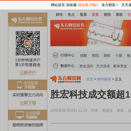
网站首页
加收藏
移动客户端
东方财富
天天
财经
焦点
股票
新股
期指
期权
关
闭
行情中心
指数
期指
期权
个股
板
数据中心
资金流向
主力排名
板块资金
首页
>
财经频道
>
正文
胜宏科技成交额超1
2026年06月04日 11:19
作者： 数据宝
来源： 
煤