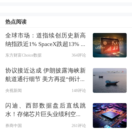
为4.5%—5%，IMF预测印度经济增长速
度在6%以上，这是全球经济增长的重
热点阅读
要引擎。但是，也有一些其他经济体的
全球市场：道指续创历史新高
表现稍显羸弱。欧盟欧元区目前预测今
纳指跌近1% SpaceX跌超13% ...
年经济增长大概是1%左右，日本经济
东方财富Choice数据
364评论
增长大概0.7%左右。
协议接近达成 伊朗披露海峡新
造成全球经济分化的原因，主要是长期
航道通行细节 美方再提“倒计...
因素和短期因素的
综合
影响。从短期因
央视新闻
148评论
素来看，今年年初以来，全球发生了一
闪迪、西部数据盘后直线跳
系列地缘政治的动荡，一季度中东局势
水！存储芯片巨头业绩利空...
的变化，对整个全球经济造成了非常大
券商中国
261评论