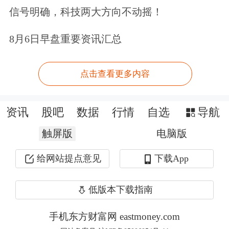
秩序重构阶段。科技变革正持续改变全
信号明确，科技两大方向不动摇！
球经济的未来，这是一个长期结构性的
8月6日早盘重要资讯汇总
变化。在这种变化背景下，不同国家在
科技跃升中的站位和实力不一样，这就
点击查看更多内容
造成了长期增长动能上的差异。
资讯
股吧
数据
行情
自选
导航
由于不同经济体短期影响和长期动能基
触屏版
电脑版
本面上都有差异，造成了现在全球经济
非常流行的一个关键词——“K型”复
给网站提点意见
下载App
苏，即复苏的分化正在逐步地加大。这
低版本下载指南
种局面会给全球政策协调带来更大的困
手机东方财富网 eastmoney.com
难，需要不同的政策来应对这样一种“K