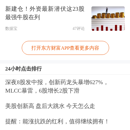
的影响，但是不同经济体受到这些短期
新建仓！外资最新潜伏这23股
最强牛股在列
冲击的影响存在很大差异。我们看到，
数据宝
47评论
有些经济体实际上是受到了通胀快速上
行的影响，有些经济体的反应相对比较
打开东方财富APP查看更多内容
温和，还有一些经济体特别是一些资源
出口国受益于局势变化带来的能源价格
24小时点击排行
上涨。同样的外部因素，同样的全球性
深夜8股发中报，创新药龙头暴增627%，
短期冲击，不同国家受到的影响不一
MLCC暴雷，6股增长2股下滑
样，这是造成分化的短期原因。
美股创新高 盘后大跳水 今天怎么走
从长期角度来看，全球经济进入到一个
提醒：能涨抗跌的红利，值得继续拥有！