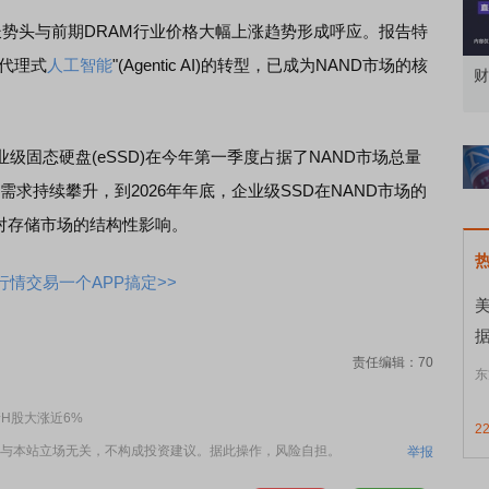
一增长势头与前期DRAM行业价格大幅上涨趋势形成呼应。报告特
"代理式
人工智能
"(Agentic AI)的转型，已成为NAND市场的核
功能实战8月第3课：修复延续，科技股略占
财
优
态硬盘(eSSD)在今年第一季度占据了NAND市场总量
I服务器需求持续攀升，到2026年年底，企业级SSD在NAND市场的
求对存储市场的结构性影响。
情交易一个APP搞定>>
责任编辑：70
东
H股大涨近6%
2
与本站立场无关，不构成投资建议。据此操作，风险自担。
举报