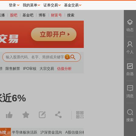
登录
我的菜单
证券交易
基金交易
直播
股吧
基金吧
博客
财富号
搜索
动态
个人
1
榜
限售解禁
IPO审核
大宗交易
估值分析
自选
近6%
消息
搜索
走强
半导体板块活跃
沪深资金流向
A股估值分析全览
重要机构持股数据
机构调