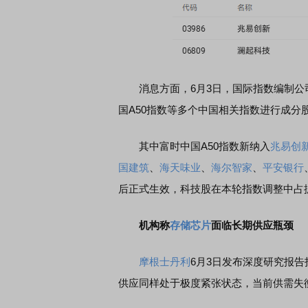
消息方面，6月3日，国际指数编制公
国A50指数等多个中国相关指数进行成分
其中富时中国A50指数新纳入
兆易创
国建筑
、
海天味业
、
海尔智家
、
平安银行
后正式生效，科技股在本轮指数调整中占
机构称
存储芯片
面临长期供应瓶颈
摩根士丹利
6月3日发布深度研究报告
供应同样处于极度紧张状态，当前供需失