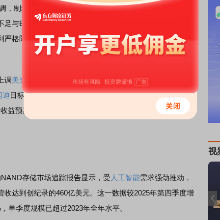
强调，制约
存储芯片
供给扩张的核心障碍并非资本投入意愿，
不足与EUV光刻机供应受限。这一现实状况使得存储厂商即
到严格限制，直接支撑了"更长久、更高峰"的行业盈利周期判
上调
美光科技
(MU.US)和
闪迪
(SNDK.US)的目标价。其中，
闪迪
目标价从1100美元上调至1750美元，两只个股均维持"增
每股收益预期上调48%，反映出对存储行业长期景气度的高度信
视
布的NAND存储市场追踪报告显示，受
人工智能
需求强劲推动，
场营收达到创纪录的460亿美元。这一数据较2025年第四季度增
6%，单季度规模已超过2023年全年水平。