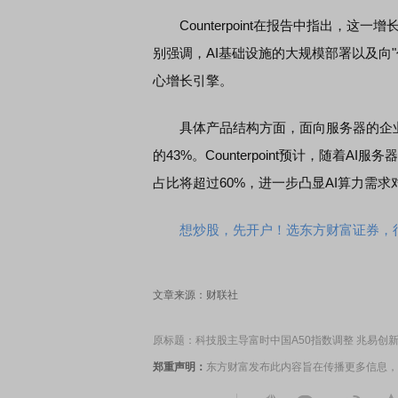
Counterpoint在报告中指出，这
别强调，AI基础设施的大规模部署以及向
为——比亚迪智能化战略发布会
鸿蒙智行技术焕新发布会
心增长引擎。
具体产品结构方面，面向服务器的企业级固
的43%。Counterpoint预计，随着A
占比将超过60%，进一步凸显AI算力需
想炒股，先开户！选东方财富证券，行
文章来源：财联社
原标题：科技股主导富时中国A50指数调整 兆易创新
郑重声明：
东方财富发布此内容旨在传播更多信息，