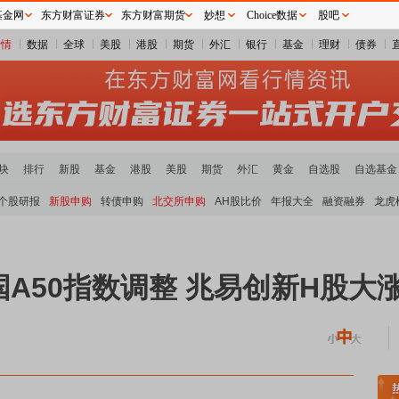
基金网
东方财富证券
东方财富期货
妙想
Choice数据
股吧
行情
数据
全球
美股
港股
期货
外汇
银行
基金
理财
债券
块
排行
新股
基金
港股
美股
期货
外汇
黄金
自选股
自选基金
个股研报
新股申购
转债申购
北交所申购
AH股比价
年报大全
融资融券
龙虎
A50指数调整 兆易创新H股大涨
煤炭板块领涨
贵金属板块