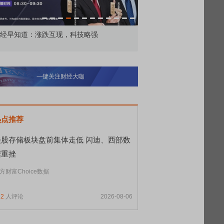
经早知道：涨跌互现，科技略强
大国竞争背景下的军工、
一键关注财经大咖
热点推荐
美股存储板块盘前集体走低 闪迪、西部数
据重挫
方财富Choice数据
22
人评论
2026-08-06