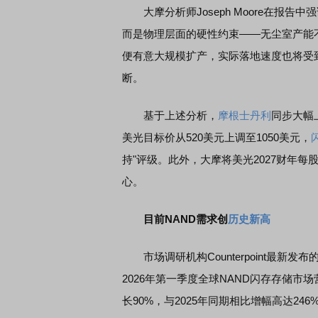
大摩分析师Joseph Moore在报告中
而是物理层面的硬性约束——无尘室产能
便有意大规模扩产，实际落地速度也将受
断。
基于上述分析，
摩根士丹利
同步大幅
美光目标价从520美元上调至1050美元，
持"评级。此外，大摩将美光2027财年
心。
目前NAND需求创
历史新高
市场调研机构Counterpoint最新发
2026年第一季度全球NAND闪存存储市
长90%，与2025年同期相比增幅高达24