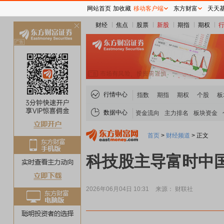
网站首页
加收藏
移动客户端
东方财富
天天
财经
焦点
股票
新股
期指
期权
关
闭
行情中心
指数
期指
期权
个股
板
数据中心
资金流向
主力排名
板块资金
首页
>
财经频道
>
正文
科技股主导富时中国
2026年06月04日 10:31
来源： 财联社