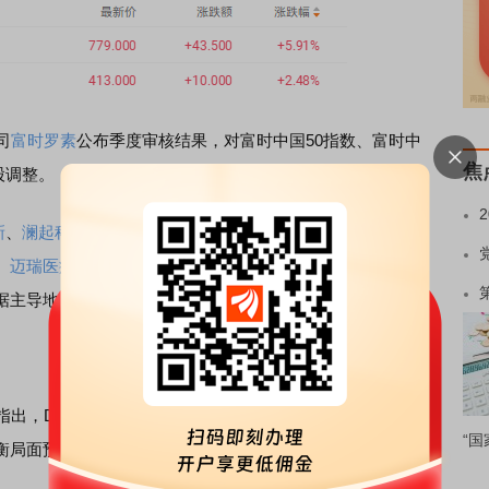
司
富时罗素
公布季度审核结果，对富时中国50指数、富时中
焦
股调整。
新
、
澜起科技
、
东山精密
、
胜宏科技
等科技企业，同时剔除
中
、
迈瑞医疗
等5只传统行业股票。本次调整将于6月18日收盘
据主导地位。
指出，DRAM已成为AI基础设施扩张的核心瓶颈，NAND闪存
“国
衡局面预计将持续2至3年甚至更长时间。