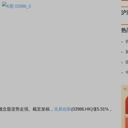
沪
热
概念股逆势走强。截至发稿，
兆易创新
(03986.HK)涨5.91%，