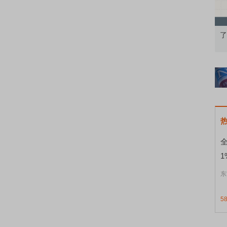
果：A股再平衡的
债券知识通识：从基础认知到特色品种
了
1
东
5