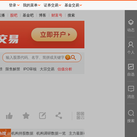
登录
我的菜单
证券交易
基金交易
直播
股吧
基金吧
博客
财富号
搜索
动态
个人
0
榜
限售解禁
IPO审核
大宗交易
估值分析
自选
消息
搜索
重要机构持股数据
机构调研数据一览
主力最新动向
上市公司限售股解禁一览