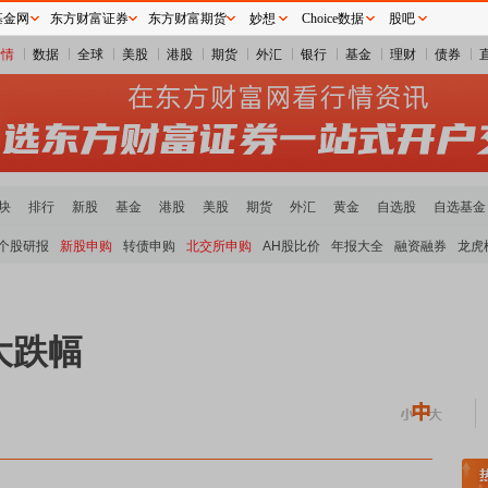
基金网
东方财富证券
东方财富期货
妙想
Choice数据
股吧
行情
数据
全球
美股
港股
期货
外汇
银行
基金
理财
债券
块
排行
新股
基金
港股
美股
期货
外汇
黄金
自选股
自选基金
个股研报
新股申购
转债申购
北交所申购
AH股比价
年报大全
融资融券
龙虎
大跌幅
稀土板块领涨
小金属板块走强
半导体板块活跃
沪深资金流向
A股估值分析全览