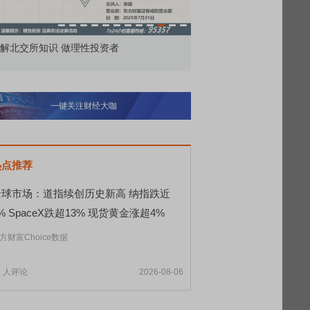
解北交所知识 做理性投资者
市价委托那么多种，究竟
一键关注财经大咖
热点推荐
全球市场：道指续创历史新高 纳指跌近
% SpaceX跌超13% 现货黄金涨超4%
方财富Choice数据
8
人评论
2026-08-06