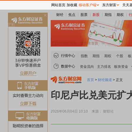
网站首页
加收藏
移动客户端
东方财富
天天
财经
焦点
股票
新股
期指
期权
关
闭
行情中心
指数
期指
期权
个股
板
数据中心
资金流向
主力排名
板块资金
首页
>
财经频道
>
正文
印尼卢比兑美元扩
2026年06月04日 10:10
来源： 财联社