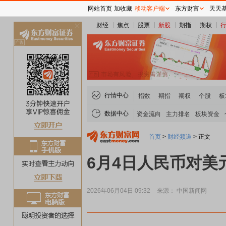
网站首页
加收藏
移动客户端
东方财富
天天
财经
焦点
股票
新股
期指
期权
关
闭
行情中心
指数
期指
期权
个股
板
数据中心
资金流向
主力排名
板块资金
首页
>
财经频道
>
正文
6月4日人民币对美元
2026年06月04日 09:32
来源： 中国新闻网