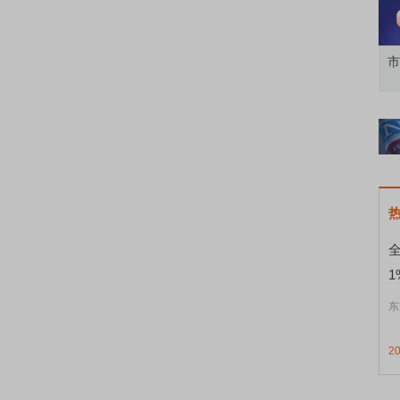
业动态，知识学习
科技行情震荡，AI产业走向何方？
市
1
东
2