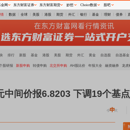
基金网
东方财富证券
东方财富期货
妙想
Choice数据
股吧
行情
数据
全球
美股
港股
期货
外汇
银行
基金
理财
债券
块
排行
新股
基金
港股
美股
期货
外汇
黄金
自选股
自选基金
个股研报
新股申购
转债申购
北交所申购
AH股比价
年报大全
融资融券
龙虎
中间价报6.8203 下调19个基点
稀土板块领涨
小金属板块走强
半导体板