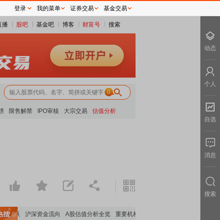
登录
我的菜单
证券交易
基金交易
直播
股吧
基金吧
博客
财富号
搜索
动态
个人
0
榜
限售解禁
IPO审核
大宗交易
估值分析
自选
消息
搜索
块活跃
沪深资金流向
A股估值分析全览
重要机构持股数据
机构调研数据一览
主