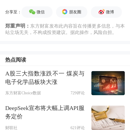
微信
朋友圈
微博
分享至：
郑重声明：
东方财富发布此内容旨在传播更多信息，与本
站立场无关，不构成投资建议。据此操作，风险自担。
热点阅读
A股三大指数涨跌不一 煤炭与
电子化学品板块大涨
东方财富Choice数据
729评论
DeepSeek宣布将大幅上调API服
务定价
财联社
621评论