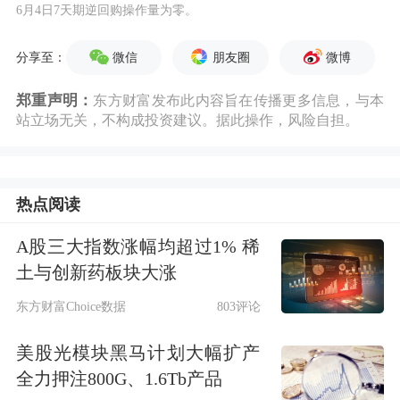
6月4日7天期逆回购操作量为零。
微信
朋友圈
微博
分享至：
郑重声明：
东方财富发布此内容旨在传播更多信息，与本
站立场无关，不构成投资建议。据此操作，风险自担。
热点阅读
A股三大指数涨幅均超过1% 稀
土与创新药板块大涨
东方财富Choice数据
803评论
美股光模块黑马计划大幅扩产
全力押注800G、1.6Tb产品