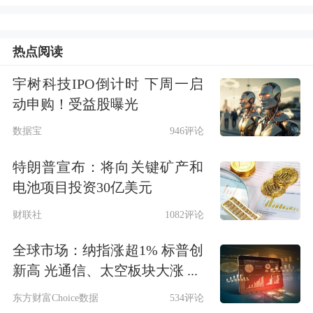
利润空间受到挤压的普遍担忧。
热点阅读
报告还显示，
各行业将上涨成本转嫁给
宇树科技IPO倒计时 下周一启
下游的能力参差不齐，面向消费者的企
动申购！受益股曝光
业尤为如此。
多个辖区提及，消费者对
数据宝
946评论
经济前景感到不确定，且担忧燃料价格
特朗普宣布：将向关键矿产和
上涨会冲击家庭开支。
电池项目投资30亿美元
根据美国“联邦储备法”，美国全国划分
财联社
1082评论
为12个联邦储备区，每区设立一家联邦
全球市场：纳指涨超1% 标普创
储备
银行
。该报告根据12家联邦储备银
新高 光通信、太空板块大涨 ...
行的最新调查结果编制而成，也称“褐
东方财富Choice数据
534评论