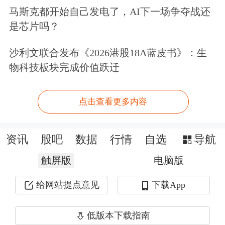
衡果断地转向了紧缩政策：预计美联储
马斯克都开始自己发电了，AI下一场争夺战还
是芯片吗？
将在6月16日至17日的会议上转向收紧
货币政策，随后在7月份加息25个基
沙利文联合发布《2026港股18A蓝皮书》：生
物科技板块完成价值跃迁
点。报告写道：“美联储面临压力，必
须采取行动以维护其信誉。如果美联储
点击查看更多内容
不采取行动，债券市场将通过推高收益
率来迫使美联储采取行动。”
资讯
股吧
数据
行情
自选
导航
触屏版
电脑版
3日，
美股三大指数收跌
。截至收盘，
道指跌620.72点，跌幅为1.21%，报
给网站提点意见
下载App
50687.07点；纳指跌239.92点，跌幅为
低版本下载指南