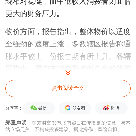
现相对稳健，而中低收入消费者则面临
更大的财务压力。
物价方面，报告指出，整体物价以适度
至强劲的速度上涨，多数辖区报告称通
胀水平较上一份报告期有所上升。
各辖
区指出，受中东冲突影响而产生的能源
相关成本，是推高通胀水平的主要因
点击阅读全文
素
；这种成本压力已传导至航运、包
装、食品杂货和化肥等领域。非劳动力
微信
朋友圈
微博
分享至：
投入成本的上涨速度持续快于产品销售
郑重声明：
东方财富发布此内容旨在传播更多信息，与本
站立场无关，不构成投资建议。据此操作，风险自担。
价格的上涨速度，这加剧了外界对企业