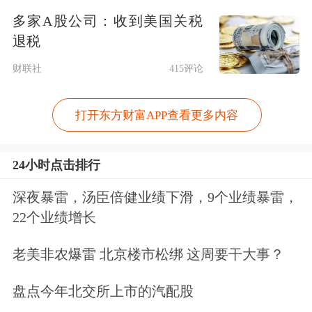
皮书”。
多家A股公司：收到美国关税
退税
美联储主席凯文·沃什两周后将主持首
财联社
415评论
次美联储货币利率政策会议，
目前，市
场对美联储加息的预期有所升温
。
打开东方财富APP查看更多内容
华尔街老将、投资咨询公司Yardeni
24小时点击排行
Research创始人埃德·亚德尼在最新发布
深夜暴雷，汤臣倍健业绩下滑，9个业绩暴雷，
的报告中表示，美联储应该在7月份加
22个业绩增长
息，远早于市场普遍预期的“最早也要
老美非农爆雷 北京楼市松绑 这周要干大事？
到2026年底才会加息”。该报告称，美
盘点今年北交所上市的汽配股
国广泛的通胀和韧性经济已经将风险平