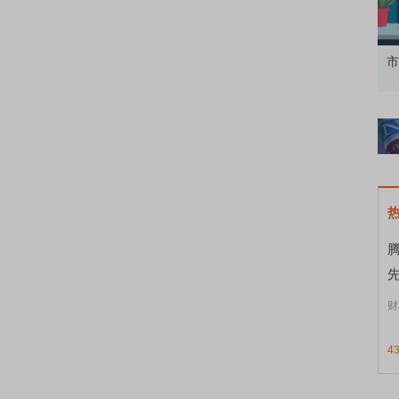
性投资者
市价委托那么多种，究竟怎么用？
腾
财
4