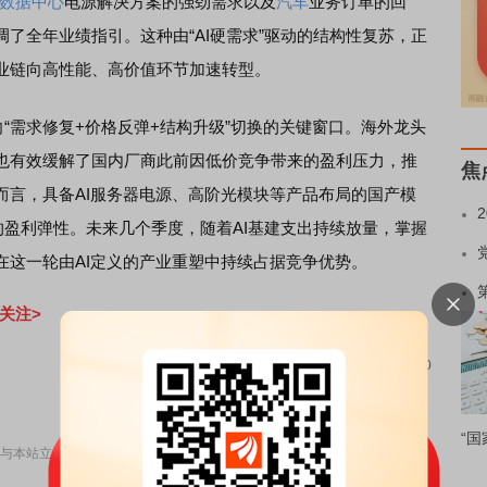
数据中心
电源解决方案的强劲需求以及
汽车
业务订单的回
了全年业绩指引。这种由“AI硬需求”驱动的结构性复苏，正
业链向高性能、高价值环节加速转型。
“需求修复+价格反弹+结构升级”切换的关键窗口。海外龙头
也有效缓解了国内厂商此前因低价竞争带来的盈利压力，推
焦
而言，具备AI服务器电源、高阶光模块等产品布局的国产模
的盈利弹性。未来几个季度，随着AI基建支出持续放量，掌握
在这一轮由AI定义的产业重塑中持续占据竞争优势。
关注>
责任编辑：70
“国
与本站立场无关，不构成投资建议。据此操作，风险自担。
举报