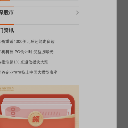
深股市
门资讯
金价重返4300美元后还能走多远
宇树科技IPO倒计时 受益股曝光
纳指涨超1% 光通信板块大涨
硅谷企业悄悄换上中国大模型底座