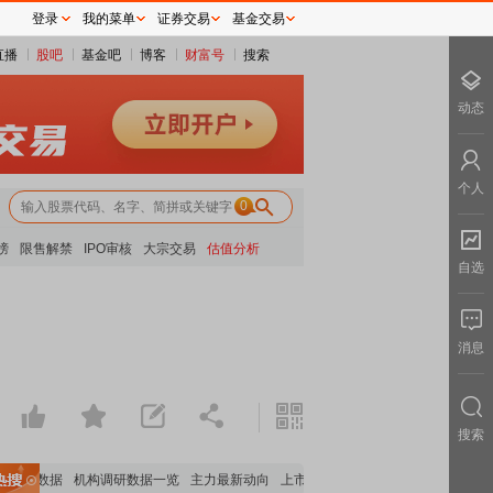
登录
我的菜单
证券交易
基金交易
直播
股吧
基金吧
博客
财富号
搜索
动态
个人
0
榜
限售解禁
IPO审核
大宗交易
估值分析
自选
消息
搜索
持股数据
机构调研数据一览
主力最新动向
上市公司限售股解禁一览
昨日涨停