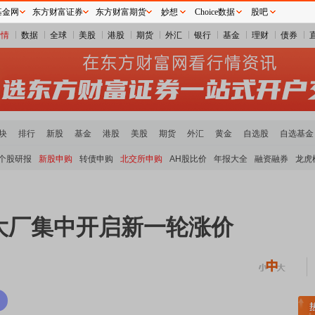
基金网
东方财富证券
东方财富期货
妙想
Choice数据
股吧
行情
数据
全球
美股
港股
期货
外汇
银行
基金
理财
债券
块
排行
新股
基金
港股
美股
期货
外汇
黄金
自选股
自选基金
个股研报
新股申购
转债申购
北交所申购
AH股比价
年报大全
融资融券
龙虎
大厂集中开启新一轮涨价
块领涨
元件板块走强
半导体板块活跃
沪深资金流向
A股估值分析全览
重要机构