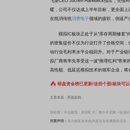
飞凌CEO Jochen Hanebeck指出，凭借AI
暖，公司不仅达成上半年目标，更全面上调
在抵消传统
消费电子
领域的疲软，倒逼产
模拟IC板块正处于从“库存周期修复”向
的密集提价不仅为行业打开了价格空间，
动行业毛利率水平企稳回升。对于产业链
拟厂商将率先享受这一波“推理红利”带来
高性能、低延迟模拟技术的领军企业，将
暗盘资金榜已更新!这些个股/板块可以
文章来源：界面新闻
原标题：中信建投：模拟IC大厂集中开启新一轮涨价
郑重声明：
东方财富发布此内容旨在传播更多信息，