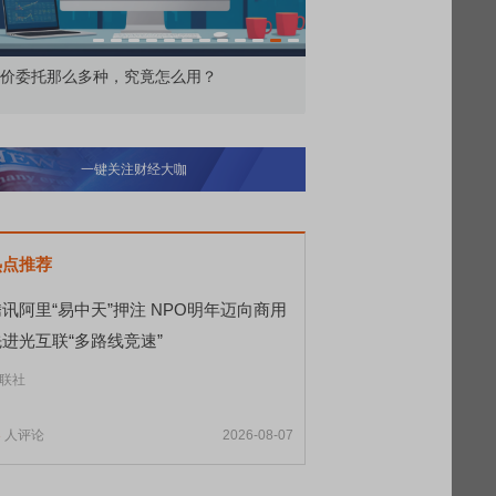
北交所顶格打新居然只能中碎股
敢为——比亚迪智能
一键关注财经大咖
热点推荐
讯阿里“易中天”押注 NPO明年迈向商用
先进光互联“多路线竞速”
联社
3
人评论
2026-08-07