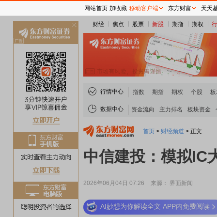
网站首页
加收藏
移动客户端
东方财富
天天
财经
焦点
股票
新股
期指
期权
关
闭
行情中心
指数
期指
期权
个股
板
数据中心
资金流向
主力排名
板块资金
首页
>
财经频道
>
正文
中信建投：模拟IC
2026年06月04日 07:26
来源： 界面新闻
AI妙想为你解读全文 APP内免费阅读
稀土板