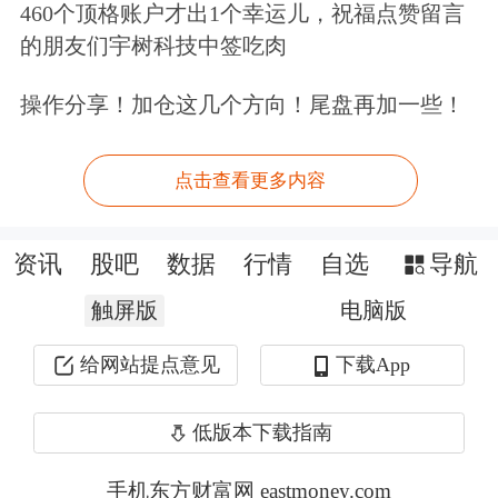
460个顶格账户才出1个幸运儿，祝福点赞留言
内容大同小异，研究价值大打折扣。如
的朋友们宇树科技中签吃肉
今观点出现高质量的分化，意味着券商
操作分享！加仓这几个方向！尾盘再加一些！
研究正在从“热点复读机”转向“价值发
现者”，不再刻意迎合短期市场情绪，
点击查看更多内容
而是立足产业趋势、基本面变化输出观
点。
资讯
股吧
数据
行情
自选
导航
触屏版
电脑版
当然，券商策略也不能刻意追求“特立
给网站提点意见
下载App
独行”，专业化依旧应当是研究业务的
底色。一方面，券商研究业务要着力打
低版本下载指南
造特色研究能力，比如聚焦区域经济、
手机东方财富网 eastmoney.com