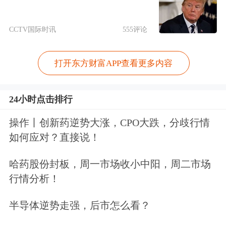
从资本市场角度来看，差异化研判观点
能够有效平衡资金流向，使市场资金不
CCTV国际时讯
555评论
过度集中于单一板块。多风格观点相互
打开东方财富APP查看更多内容
博弈、相互制衡，也让市场定价更加公
允，价格更贴近资产真实价值，进一步
24小时点击排行
夯实市场平稳运行的基础。
操作丨创新药逆势大涨，CPO大跌，分歧行情
从行业角度来看，策略观点差异化背
如何应对？直接说！
后，是券商研究业务正在经历的一场深
哈药股份封板，周一市场收小中阳，周二市场
刻转型。过去很长一段时间，不少券商
行情分析！
的研究业务陷入“模板化、跟风化”误
半导体逆势走强，后市怎么看？
区，行情热点在哪，研报就扎堆在哪，