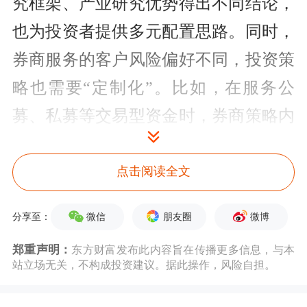
究框架、产业研究优势得出不同结论，
也为投资者提供多元配置思路。同时，
券商服务的客户风险偏好不同，投资策
略也需要“定制化”。比如，在服务公
募、私募等交易型资金时，券商策略内
容相对更看重短期行情弹性、题材热度
等因素；面向保险、银行理财、
养老金
点击阅读全文
等长期稳健资金，券商策略则可能更重
微信
朋友圈
微博
分享至：
视分红能力与波动风险。客户需求不
郑重声明：
东方财富发布此内容旨在传播更多信息，与本
同，券商着重研判的策略方向也不同。
站立场无关，不构成投资建议。据此操作，风险自担。
此外，在行业竞争加剧的背景下，券商