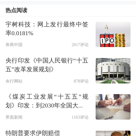
研究业务也力求跳出同质化，依靠独立
热点阅读
判断、特色观点打造自身标签，差异化
宇树科技：网上发行最终中签
表达成为机构树立品牌的主动选择。
率0.0181%
券商策略观点多元化，有利于帮助广大
券商中国
2017评论
投资者建立理性投资框架。对普通投资
央行印发《中国人民银行“十五
五”改革发展规划》
者来说，“清一色”的同质化研报容易形
央行网站
878评论
成“羊群效应”，加剧市场追涨杀跌。而
多元观点提供了多维度参考，投资者可
《煤炭工业发展“十五五”规
划》印发：到2030年全国大...
以结合自身风险承受能力、投资周期来
界面新闻
1163评论
交叉验证投资逻辑、甄别标的。
特朗普要求伊朗赔偿