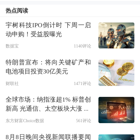
热点阅读
管理，今年一季度末的持仓主要锚定光
模块、
PCB
、光纤光缆等高景气赛道，
宇树科技IPO倒计时 下周一启
动申购！受益股曝光
中际旭创
、
新易盛
、
生益电子
自去年年
数据宝
1140评论
中起便位列该基金前十大重仓股，该基
特朗普宣布：将向关键矿产和
金精准踩中AI硬件上行周期。金梓才管
电池项目投资30亿美元
理的另一只LOF财通福享混合同样表现
财联社
1471评论
突出，近1年涨幅也高达243.8%。
全球市场：纳指涨超1% 标普创
红土创新基金旗下红土精选近1年涨幅
新高 光通信、太空板块大涨 ...
接近260%，光模块、PCB等
行业龙头
东方财富Choice数据
561评论
同样是该
基金重仓
标的。基金经理盖俊
8月8日晚间央视新闻联播要闻