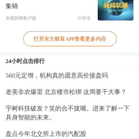
龙在一季报中指出，AI产业各个环节的
集锦
投资机会层出不穷，例如算力、液冷、
央视新闻客户端
91评论
存储等；持续看好
人工智能
，包括算力
打开东方财富APP查看更多内容
基础建设
和
AI应用
方面的发展。
24小时点击排行
不仅仅是A股科技主题LOF，出海
半导
体
主题同样收获亮眼业绩。投资于全球
560元定增，机构真的愿意高价接盘吗
市场的
全球芯片LOF
近1年大涨228%。
老美非农爆雷 北京楼市松绑 这周要干大事？
6月3日单日上涨4.7%，收报4.545元，
宇树科技破发？笑的合不拢嘴。进来了解一下
年内收益率达128%。该产品通过布局
具身智能的未来。
全球半导体产业链个股与相关基金，充
盘点今年北交所上市的汽配股
分受益于全球芯片产业高景气、海外龙