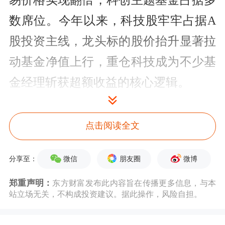
易价格实现翻倍，科创主题基金占据多
数席位。今年以来，科技股牢牢占据A
股投资主线，龙头标的股价抬升显著拉
动基金净值上行，重仓科技成为不少基
金经理斩获超额收益的核心逻辑。
其中财通福鑫定开混合领跑全市场
点击阅读全文
LOF，近1年涨幅高达579%。二级市场
热度同步走高，该基金已连续9个交易
微信
朋友圈
微博
分享至：
日上涨，6月3日再度封住涨停，场内收
郑重声明：
东方财富发布此内容旨在传播更多信息，与本
盘价为12.121元，年内涨幅达176.6%。
站立场无关，不构成投资建议。据此操作，风险自担。
该基金由财通基金知名基金经理金梓才