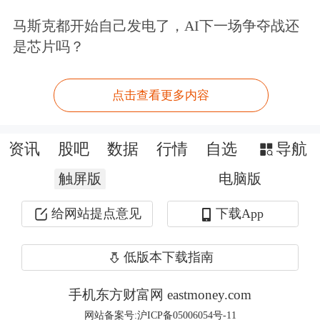
马斯克都开始自己发电了，AI下一场争夺战还
头股价持续创新高。
是芯片吗？
该基金在一季报中指出，随着人工智能
点击查看更多内容
的投资价值从早期的AI基础设施投资转
向确定性更高的应用场景落地，半导体
资讯
股吧
数据
行情
自选
导航
行业有望延续之前的高景气度，并在投
触屏版
电脑版
资收益上体现行业的高成长性，海外科
给网站提点意见
下载App
技资产仍是居民多元化配置的重要方
向。
低版本下载指南
多只基金密集提示风险
手机东方财富网 eastmoney.com
网站备案号:沪ICP备05006054号-11