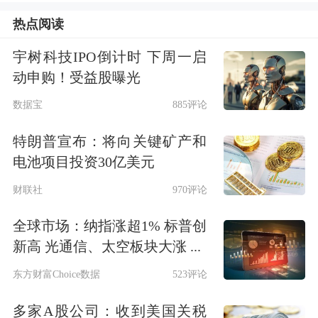
海量赛事数据，为参赛球队教练、球员
热点阅读
及分析师提供赛事分析、战术推演、决
宇树科技IPO倒计时 下周一启
策辅助等智能化服务。
动申购！受益股曝光
数据宝
885评论
“体育赛事正从‘流量场’升级为‘技术验
特朗普宣布：将向关键矿产和
证场’，联想集团等企业从B2C（商对
电池项目投资30亿美元
客）品牌曝光转向B2B（商对商）专业
财联社
970评论
赋能。”眺远影响力研究院院长高承远
全球市场：纳指涨超1% 标普创
表示。
新高 光通信、太空板块大涨 ...
体育文创与周边衍生品赛道竞争火热，
东方财富Choice数据
523评论
多家上市公司依托IP（
知识产权
）授权
多家A股公司：收到美国关税