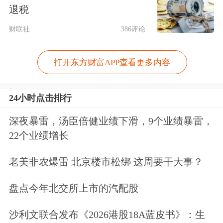
退税
优势，丰富赛事消费品类。例如，北京
财联社
386评论
元隆雅图文化传播股份有限公司持续深
耕体育文创领域，与北京聚星动力文化
打开东方财富APP查看更多内容
传媒有限公司合作开发了多款阿根廷、
葡萄牙、法国、西班牙国家足球队IP衍
24小时点击排行
生产品，目前多款产品已经上市，同时
深夜暴雷，汤臣倍健业绩下滑，9个业绩暴雷，
还在持续开发新品并上架销售。宁波创
22个业绩增长
源文化发展股份有限公司在接受调研者
老美非农爆雷 北京楼市松绑 这周要干大事？
提问时表示，公司合作方广州米格斯科
盘点今年北交所上市的汽配股
技发展有限公司取得了世界杯IP授权，
沙利文联合发布《2026港股18A蓝皮书》：生
后续相关产品将于创酷未来门店进行销