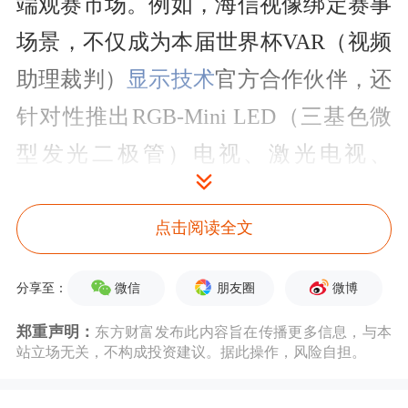
端观赛市场。例如，海信视像绑定赛事
场景，不仅成为本届世界杯VAR（视频
助理裁判）
显示技术
官方合作伙伴，还
针对性推出RGB-Mini LED（三基色微
型发光二极管）电视、激光电视、
Micro
LED
（微型发光二极管）无界巨
幕等多款赛事定制产品，聚焦超大屏、
点击阅读全文
沉浸式观赛需求。
微信
朋友圈
微博
分享至：
联想集团
同样以官方赞助商身份深度参
郑重声明：
东方财富发布此内容旨在传播更多信息，与本
站立场无关，不构成投资建议。据此操作，风险自担。
与，主打AI科技赋能体育赛事。公司专
为世界杯打造足球AI超级智能体，依托