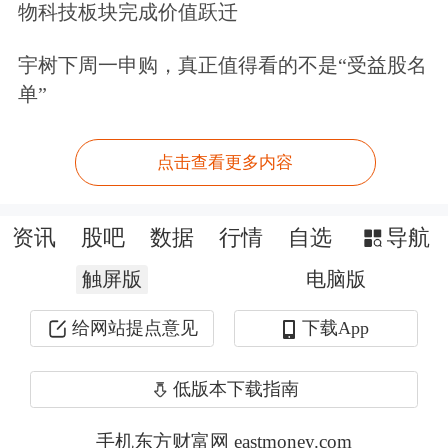
物科技板块完成价值跃迁
售。
宇树下周一申购，真正值得看的不是“受益股名
观赛消费赛道全面升温，食品酒水企业
单”
试图在赛事经济中分一杯羹。宜宾五粮
点击查看更多内容
液股份有限公司作为本届世界杯官方产
品联名合作伙伴，此前已发布涵盖第八
资讯
股吧
数据
行情
自选
导航
代联名款、金球造型款、冠军盲盒小酒
触屏版
电脑版
等多款联名产品，覆盖高端收藏、球迷
给网站提点意见
下载App
聚会、年轻消费等多场景。
世界杯期间通常会迎来
啤酒
消费高峰。
低版本下载指南
青岛啤酒股份有限公司在互动平台回答
手机东方财富网 eastmoney.com