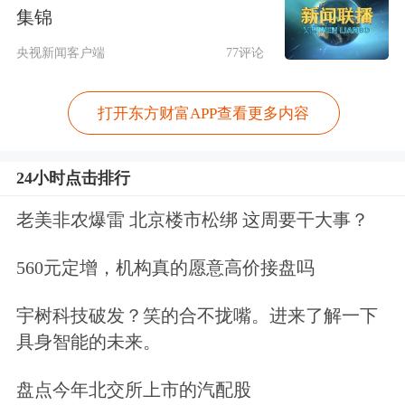
式下的客户。
集锦
央视新闻客户端
77评论
2023年至2025年，公司营业收入分别为
90.14亿元、100.09亿元和106.48亿元，
打开东方财富APP查看更多内容
净利润分别为1.71亿元、6.31亿元和
24小时点击排行
6.92亿元。
老美非农爆雷 北京楼市松绑 这周要干大事？
北京湾区硅谷创新科技有限公司CEO罗
560元定增，机构真的愿意高价接盘吗
军对上海证券报记者表示，长龙航
空“扛住”此前航空运输全行业亏损的巨
宇树科技破发？笑的合不拢嘴。进来了解一下
具身智能的未来。
大冲击，在整体大环境逐渐改善的背景
下，公司效益稳定提升，净利润连续增
盘点今年北交所上市的汽配股