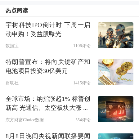
热点阅读
游、探亲求学等多层次航空出行需求，
通过差异化服务、灵活票价机制和产品
宇树科技IPO倒计时 下周一启
动申购！受益股曝光
及会员服务体系，满足不同旅客群体的
数据宝
1106评论
出行需求。
特朗普宣布：将向关键矿产和
航空客运的主要收入来源为客票收入。
电池项目投资30亿美元
公司客票销售采用直销、分销与包机销
财联社
1415评论
售相结合的销售模式，形成覆盖线上与
全球市场：纳指涨超1% 标普创
线下、零售与团体、个人客户与机构客
新高 光通信、太空板块大涨 ...
户的多层次销售网络。公司终端客户以
东方财富Choice数据
554评论
自然人为主，前五大客户主要为包机模
8月8日晚间央视新闻联播要闻