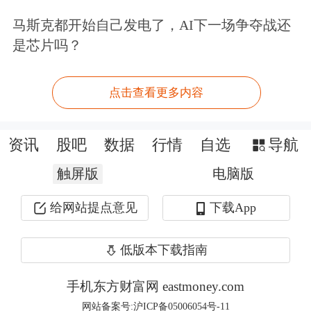
长，盈利质量持续优化，摆脱亏损周
马斯克都开始自己发电了，AI下一场争夺战还
期，进入确定性、持续性的盈利上行通
是芯片吗？
道，完全满足主板IPO持续盈利的核心
点击查看更多内容
审核要求。
长龙航空此次募集资金拟不超过20亿
资讯
股吧
数据
行情
自选
导航
元，扣除发行费用后将用于A320系列
触屏版
电脑版
飞机引进项目、备用发动机购置项目和
给网站提点意见
下载App
补充流动资金。
低版本下载指南
对此，长龙航空表示：一方面，有助于
手机东方财富网 eastmoney.com
提升公司机队和备用发动机规模，在保
网站备案号:沪ICP备05006054号-11