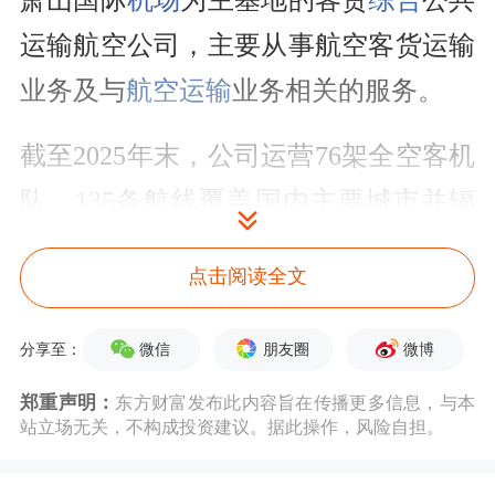
萧山国际
机场
为主基地的客货
综合
公共
运输航空公司，主要从事航空客货运输
业务及与
航空运输
业务相关的服务。
截至2025年末，公司运营76架全空客机
队、135条航线覆盖国内主要城市并辐
射国际，年旅客运输量超过1400万人
点击阅读全文
次。在运行效率方面，公司2025年客座
率达88.39%，飞机日利用率达9.42小
微信
朋友圈
微博
分享至：
时，均优于行业平均水平。
郑重声明：
东方财富发布此内容旨在传播更多信息，与本
站立场无关，不构成投资建议。据此操作，风险自担。
在航空客运方面，公司定位为全服务型
航空公司，主要服务于公商务、休闲旅