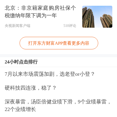
北京：非京籍家庭购房社保个
2025年，公司实现营业总收入5.81亿
税缴纳年限下调为一年
元，同比下降11.14%；归母净利润
央视新闻客户端
510评论
3245.05万元，同比增长19.67%；扣非
打开东方财富APP查看更多内容
净利润2369.14万元，同比下降3.92%。
2026年第一季度，公司实现营业总收入
24小时点击排行
1.32亿元，同比下降9.42%；归母净利
7月以来市场震荡加剧，选老登or小登？
润964.84万元，同比增长76.45%；扣非
硬科技四连涨，稳了？
净利润646.39万元，同比增长27.80%。
深夜暴雷，汤臣倍健业绩下滑，9个业绩暴雷，
二级市场上，截至6月3日收盘，天禄科
22个业绩增长