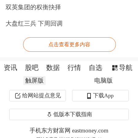
技上涨0.76%报53.20元/股，总市值
双英集团的权衡抉择
58.69亿元。近一年，公司股价累计上
大盘红三兵 下周回调
涨157.07%。
点击查看更多内容
来源：读创财经
3分钟便捷开户，多重炒股工具限时体
资讯
股吧
数据
行情
自选
导航
验>>
触屏版
电脑版
文章来源：深圳商报·读创
给网站提点意见
下载App
原标题：或套现1.17亿元，天禄科技实际控制人之一拟减持，股价
近一年暴涨157%
低版本下载指南
手机东方财富网 eastmoney.com