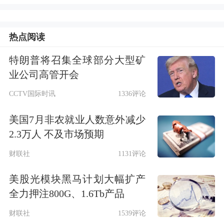
有的股份。
按照天禄科技最新股价53.20元/股粗略
热点阅读
计算，梅坦此次减持或将套现约1.17亿
特朗普将召集全球部分大型矿
业公司高管开会
元。
CCTV国际时讯
1336评论
据公开资料，天禄科技成立于2010年，
美国7月非农就业人数意外减少
2021年在深交所上市，主要生产、销
2.3万人 不及市场预期
售、研发光电导光板及相关零组件。
财联社
1131评论
上市后，天禄科技归母净利润波动明
美股光模块黑马计划大幅扩产
全力押注800G、1.6Tb产品
显，2021年至2023年连续3年同比下
财联社
1539评论
滑，2024年同比暴涨206.84%。