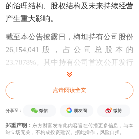
的治理结构、股权结构及未来持续经营
产生重大影响。
截至本公告披露日，梅坦持有公司股份
26,154,041股，占公司总股本的
23.7078%。其中持有公司首次公开发行
股票前股份18,990,027股，通过认购公
司2023年度向特定对象发行股票持有股
点击阅读全文
份7,164,014股。
微信
朋友圈
微博
分享至：
本次拟减持原因系股东自身资金需求，
郑重声明：
东方财富发布此内容旨在传播更多信息，与本
减持股份来源为首次公开发行股票前持
站立场无关，不构成投资建议。据此操作，风险自担。