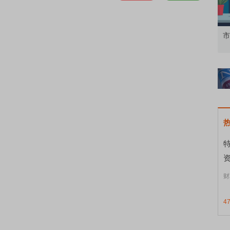
知到特色品种
了解北交所知识 做理性投资者
市
资
财
4