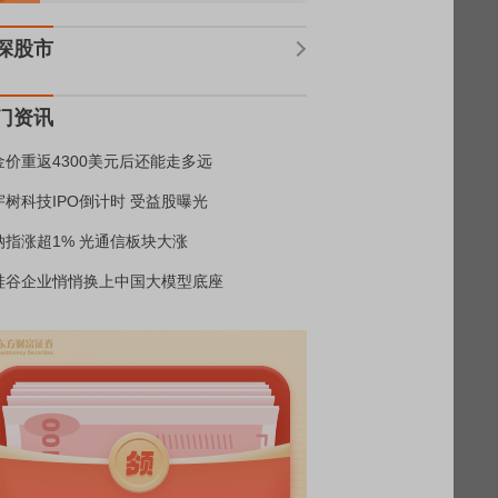
深股市
门资讯
金价重返4300美元后还能走多远
宇树科技IPO倒计时 受益股曝光
纳指涨超1% 光通信板块大涨
硅谷企业悄悄换上中国大模型底座