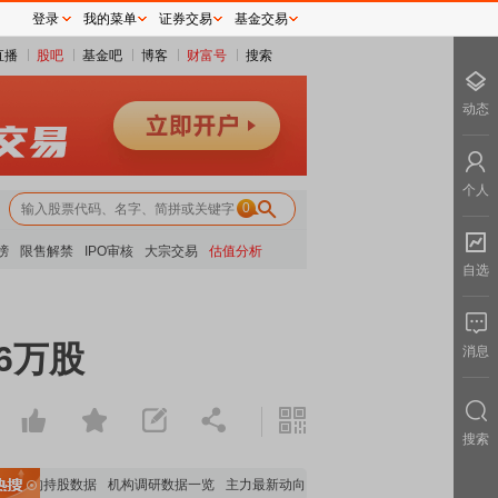
登录
我的菜单
证券交易
基金交易
直播
股吧
基金吧
博客
财富号
搜索
动态
个人
0
榜
限售解禁
IPO审核
大宗交易
估值分析
自选
06万股
消息
搜索
要机构持股数据
机构调研数据一览
主力最新动向
上市公司限售股解禁一览
昨日