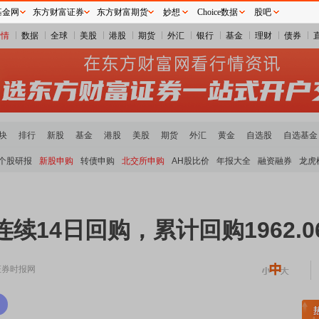
基金网
东方财富证券
东方财富期货
妙想
Choice数据
股吧
行情
数据
全球
美股
港股
期货
外汇
银行
基金
理财
债券
块
排行
新股
基金
港股
美股
期货
外汇
黄金
自选股
自选基金
个股研报
新股申购
转债申购
北交所申购
AH股比价
年报大全
融资融券
龙虎
K)连续14日回购，累计回购1962.
证券时报网
土板块领涨
元件板块走强
半导体板块活跃
沪深资金流向
A股估值分析全览
重