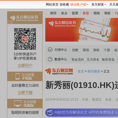
网站首页
加收藏
移动客户端
东方财富
天天
财经
焦点
股票
新股
期指
期权
关
闭
行情中心
指数
期指
期权
个股
板
数据中心
资金流向
主力排名
板块资金
首页
>
财经频道
>
正文
新秀丽(01910.H
2026年06月03日 23:22
作者： 数据宝
来源： 
AI妙想为你解读全文 APP内免费阅读
稀