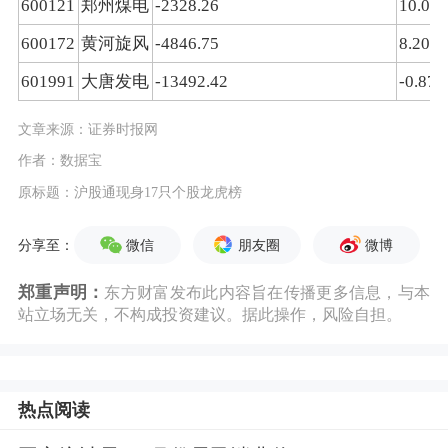
600121
郑州煤电
-2328.26
10.06
600172
黄河旋风
-4846.75
8.20
601991
大唐发电
-13492.42
-0.87
文章来源：证券时报网
作者：数据宝
原标题：沪股通现身17只个股龙虎榜
微信
朋友圈
微博
分享至：
郑重声明：
东方财富发布此内容旨在传播更多信息，与本
站立场无关，不构成投资建议。据此操作，风险自担。
热点阅读