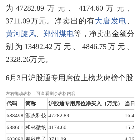
为47282.89万元、4174.60万元、
3711.09万元。净卖出的有
大唐发电
、
黄河旋风
、
郑州煤电
等，净卖出金额分
别为13492.42万元、4846.75万元、
2328.26万元。
6月3日沪股通专用席位上榜龙虎榜个股
左右拖动表格，可查看剩余表格内容
代码
简称
沪股通专用席位净买入（万元）
当日
688498
源杰科技
47282.89
16.41
688661
和林微纳
4174.60
15.21
603890
春秋电子
3711.09
4.36