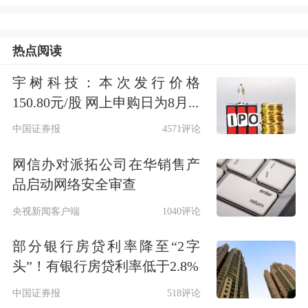
2026.04.27
321.16
31.200
31.1
2026.04.24
450.00
31.340
31.1
热点阅读
2026.04.23
470.00
31.220
30.8
宇树科技：本次发行价格
2026.04.22
450.00
31.940
31.7
150.80元/股 网上申购日为8月...
2026.04.21
450.00
32.440
32.1
中国证券报
4571评论
2026.04.17
750.00
32.020
31.4
网信办对派拓公司在华销售产
2026.04.15
572.00
31.000
30.7
品启动网络安全审查
2026.04.14
279.00
31.000
30.6
央视新闻客户端
1040评论
2026.04.13
810.00
30.760
30.5
部分银行房贷利率降至“2字
2026.04.10
600.00
31.100
30.8
头”！有银行房贷利率低于2.8%
2026.04.09
781.90
32.000
31.2
中国证券报
518评论
2026.04.02
1282.36
31.040
30.5