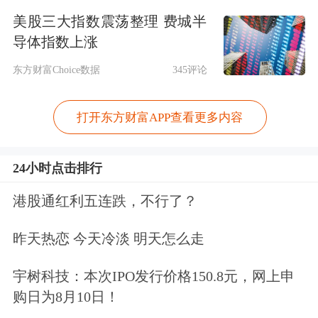
美股三大指数震荡整理 费城半
2026.03.31
785.00
31.780
31.5
导体指数上涨
2026.03.30
500.00
32.380
32.2
东方财富Choice数据
345评论
2026.03.27
220.00
32.500
32.3
2026.03.23
312.98
32.080
31.8
打开东方财富APP查看更多内容
2026.03.20
297.50
33.760
33.4
2026.03.18
285.04
35.180
34.9
24小时点击排行
2026.03.13
202.90
33.300
33.1
港股通红利五连跌，不行了？
2026.03.12
230.76
33.340
33.3
2026.03.11
300.56
33.320
33.2
昨天热恋 今天冷淡 明天怎么走
2026.03.10
297.72
33.680
33.4
宇树科技：本次IPO发行价格150.8元，网上申
2026.03.03
315.64
31.760
31.6
购日为8月10日！
2026.03.02
302.28
33.140
33.0