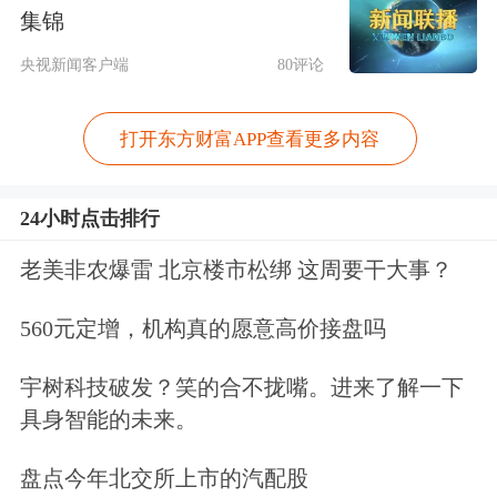
集锦
央视新闻客户端
80评论
裕太微：无面向
数据中心
的DSP电芯片
打开东方财富APP查看更多内容
产品
24小时点击排行
6月1日至6月3日，裕太微的收盘价涨幅
老美非农爆雷 北京楼市松绑 这周要干大事？
偏离值累计超30%。根据《上海证券交
560元定增，机构真的愿意高价接盘吗
易所交易规则》《上海证券交易所科创
板股票异常交易实时监控细则》的有关
宇树科技破发？笑的合不拢嘴。进来了解一下
具身智能的未来。
规定，该情形属于股票交易异常波动。
盘点今年北交所上市的汽配股
裕太微发布公告称，公司关注到市场上