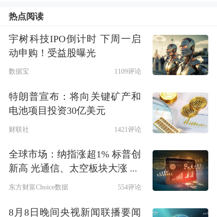
实益达公告称，公司全资子公司持有浙
热点阅读
江容腾创业投资合伙企业（有限合伙）
宇树科技IPO倒计时 下周一启
动申购！受益股曝光
0.8333%的股份，而浙江容腾创业投资
数据宝
1109评论
合伙企业（有限合伙）持有宇树科技
1.1868%的股份。
特朗普宣布：将向关键矿产和
电池项目投资30亿美元
上述股权穿透后，实益达持有宇树科技
财联社
1421评论
约0.01%的股份。实益达公告称，公司
全球市场：纳指涨超1% 标普创
持有宇树科技的股份比例较低，预计对
新高 光通信、太空板块大涨 ...
公司当期主要财务指标的影响较小。
东方财富Choice数据
554评论
8月8日晚间央视新闻联播要闻