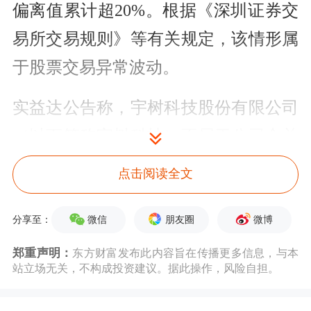
偏离值累计超20%。根据《深圳证券交
易所交易规则》等有关规定，该情形属
于股票交易异常波动。
实益达公告称，宇树科技股份有限公司
（以下简称宇树科技）不属于公司合并
报表范围，且公司（含合并报表范围内
点击阅读全文
的控股公司）目前不涉及机器人业务。
微信
朋友圈
微博
分享至：
近日，网传实益达间接投资宇树科技。
郑重声明：
东方财富发布此内容旨在传播更多信息，与本
6月1日，上交所上市审核委员会审议通
站立场无关，不构成投资建议。据此操作，风险自担。
过了宇树科技的科创板IPO申请。