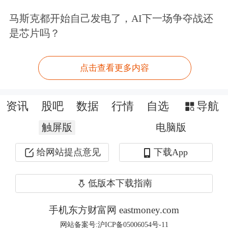
马斯克都开始自己发电了，AI下一场争夺战还
出现关于公司在高速DSP电芯片业务进
是芯片吗？
展方面的讨论。
点击查看更多内容
目前，裕太微的主业是高速有线
通信
芯
片产品的研发、设计与销售，没有发生
资讯
股吧
数据
行情
自选
导航
重大变化，无面向数据中心的DSP电芯
触屏版
电脑版
片产品。
给网站提点意见
下载App
近期，裕太微发布2026年度向特定对象
低版本下载指南
发行A股股票预案，拟通过定增募资，
实施面向数据中心场景的新一代高速互
手机东方财富网 eastmoney.com
联网络通信方案研发项目，对高速
网站备案号:沪ICP备05006054号-11