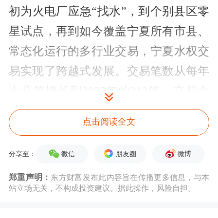
初为火电厂应急“找水”，到个别县区零
星试点，再到如今覆盖宁夏所有市县、
常态化运行的多行业交易，宁夏水权交
易实现了跨越式发展。交易笔数从每年
十几笔增长到2025年的212笔，交易金
额从几百万元跃升至过亿元。
点击阅读全文
一套完整的制度体系为市场运行提供了
微信
朋友圈
微博
分享至：
保障。2020年，宁夏在全国率先将水权
郑重声明：
东方财富发布此内容旨在传播更多信息，与本
交易纳入自治区公共资源交易体系，并
站立场无关，不构成投资建议。据此操作，风险自担。
实行“零收费”服务。此后，25项配套制