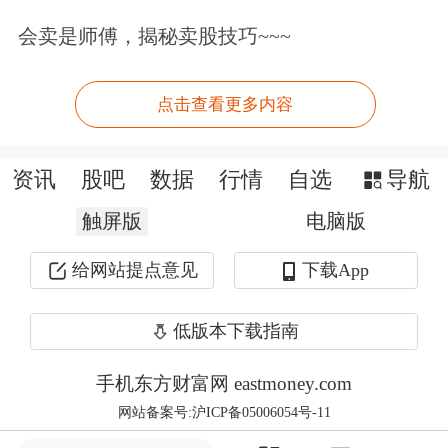
会卖是师傅，揭秘卖股技巧~~~
证明，即使在严重缺水地区，市场机制
同样可以有效配置水资源。从“无
点击查看更多内容
价”到“有价”，从“资源”到“资产”，一
滴黄河水的“身价”之变，折射出中国治
资讯
股吧
数据
行情
自选
导航
水理念的深刻变革。
触屏版
电脑版
股票账户升级！手机Level-2免费送。立
给网站提点意见
下载App
即领取>>
低版本下载指南
文章来源：中国新闻网
手机东方财富网 eastmoney.com
原标题：宁夏黄河水权交易4.48亿立方米 金额达15.94亿元
网站备案号:沪ICP备05006054号-11