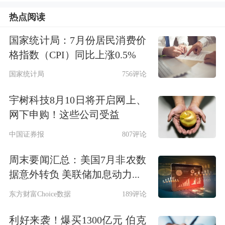
度陆续出台：农业用水权确权到村到
热点阅读
户，确权灌溉面积1079万亩；工业用水
国家统计局：7月份居民消费价
权确权到3701家企业。宁夏安装测控一
格指数（CPI）同比上涨0.5%
体化闸门5400余套，末级渠系监测计量
国家统计局
756评论
率超过99%。
宇树科技8月10日将开启网上、
市场活了，节水动力也随之而来。银川
网下申购！这些公司受益
市则将污水处理厂达标排放的再生水置
中国证券报
807评论
换为用水权指标，完成了中国首笔河湖
周末要闻汇总：美国7月非农数
生态再生水利用置换用水权交易。2023
据意外转负 美联储加息动力...
年，宁夏与四川达成跨省域水权交易全
东方财富Choice数据
189评论
国第一单，1800万元交易金额让西部两
利好来袭！爆买1300亿元 伯克