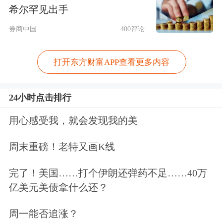
希尔罕见出手
省区实现“双赢”。
券商中国
400评论
水权还能“变现”融资。目前，宁夏20个
县区及宁东基地已开展用水权质押、授
打开东方财富APP查看更多内容
信近百笔，发放贷款突破16亿元。
24小时点击排行
宁夏水利厅相关负责人表示，宁夏正在
用心感受我，就会发现我的美
探索用水权市场化收储机制，鼓励国有
周末重磅！老特又画K线
企业和金融机构参与，扩大收储规模，
让用水权交易市场更加活跃。
完了！美国……打个伊朗还弹药不足……40万
亿美元美债拿什么还？
宁夏人均水资源占有量仅为全国平均水
周一能否追涨？
平的三分之一。15.94亿元的交易规模