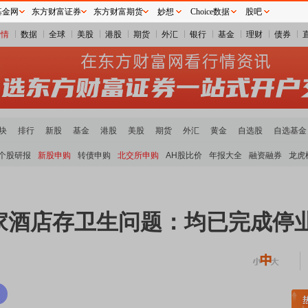
基金网
东方财富证券
东方财富期货
妙想
Choice数据
股吧
行情
数据
全球
美股
港股
期货
外汇
银行
基金
理财
债券
块
排行
新股
基金
港股
美股
期货
外汇
黄金
自选股
自选基金
个股研报
新股申购
转债申购
北交所申购
AH股比价
年报大全
融资融券
龙虎
家酒店存卫生问题：均已完成停
土板块领涨
元件板块走强
半导体板块活跃
沪深资金流向
A股估值分析全览
重