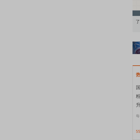
识通识：从基础认知到特色品种
了解北交所知识 做理性投资者
国
升
每
5