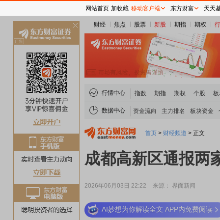
网站首页
加收藏
移动客户端
东方财富
天天
财经
焦点
股票
新股
期指
期权
关
闭
行情中心
指数
期指
期权
个股
板
数据中心
资金流向
主力排名
板块资金
首页
>
财经频道
>
正文
成都高新区通报两
2026年06月03日 22:22
来源： 界面新闻
AI妙想为你解读全文 APP内免费阅读
稀