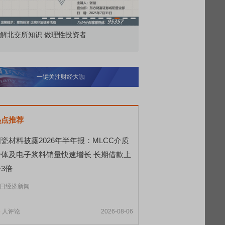
市价委托那么多种，究竟怎么用？
北交所
一键关注财经大咖
热点推荐
瓷材料披露2026年半年报：MLCC介质
粉体及电子浆料销量快速增长 长期借款上
3倍
日经济新闻
5
人评论
2026-08-06