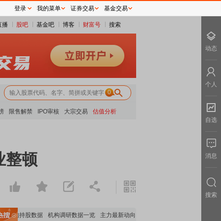
登录
我的菜单
证券交易
基金交易
直播
股吧
基金吧
博客
财富号
搜索
动态
个人
0
榜
限售解禁
IPO审核
大宗交易
估值分析
自选
业整顿
消息
搜索
要机构持股数据
机构调研数据一览
主力最新动向
上市公司限售股解禁一览
昨日