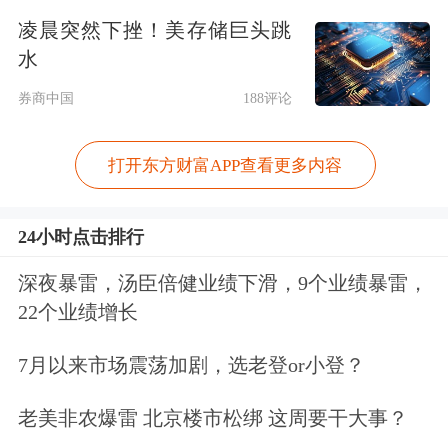
支“巨浪”后，势如破竹。
凌晨突然下挫！美存储巨头跳
水
“
东数西算
”八大国家枢纽节点（
京津
券商中国
188评论
冀
、长三角、粤港澳大湾区、成渝、内
打开东方财富APP查看更多内容
蒙古、贵州、甘肃、宁夏），成为项目
分布最密集地区。
24小时点击排行
其中，冷凉气候、绿电富集的内蒙古乌
深夜暴雷，汤臣倍健业绩下滑，9个业绩暴雷，
兰察布、宁夏中卫等地，近年来崭露头
22个业绩增长
角，高调提出打造“算力之都”、“Token
7月以来市场震荡加剧，选老登or小登？
之都”的目标。
老美非农爆雷 北京楼市松绑 这周要干大事？