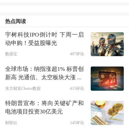
的数据中心建设需求趋稳，未来增量主
要由垂类大模型、
AI智能体
训练和AI推
热点阅读
理驱动。
宇树科技IPO倒计时 下周一启
动申购！受益股曝光
此外，针对“算电协同”，朱敏表示目前
数据宝
407评论
仍在起步探索阶段，无论绿电交易还是
绿电直连，在产业实践中仍然存在诸多
全球市场：纳指涨超1% 标普创
新高 光通信、太空板块大涨 ...
待破解的瓶颈。
东方财富Choice数据
415评论
布局重构，内蒙古、宁夏等地成建设热
特朗普宣布：将向关键矿产和
土
电池项目投资30亿美元
财联社
145评论
数据中心建设，在人工智能掀起资本开