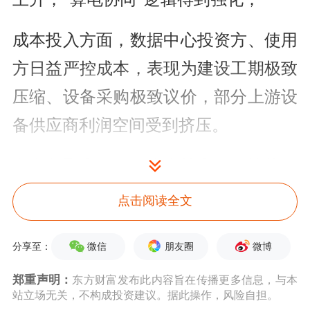
成本投入方面，数据中心投资方、使用
方日益严控成本，表现为建设工期极致
压缩、设备采购极致议价，部分上游设
备供应商利润空间受到挤压。
电力
获取方面，绿电占比和PUE等能效
指标要求抬高、监管趋严，数据中心如
点击阅读全文
何在经济性和减碳红线之间达成平衡，
微信
朋友圈
微博
分享至：
是企业投研的关键考量；
郑重声明：
东方财富发布此内容旨在传播更多信息，与本
趋势研判方面，为满足通用大模型训练
站立场无关，不构成投资建议。据此操作，风险自担。