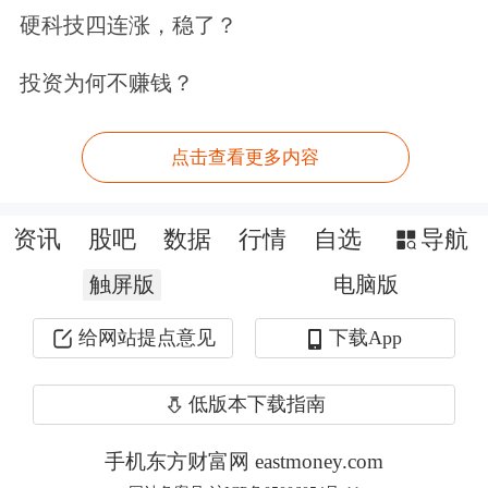
以乌兰察布为例，
阿里巴巴
、
苹果
、华
硬科技四连涨，稳了？
为、快手、
优刻得
、
世纪互联
、中金数
投资为何不赚钱？
据、
中国电信
、
中国联通
、
金开新能
、
远景科技等，均已在当地展开布局。
点击查看更多内容
朱敏对财联社记者表示，乌兰察布能够
资讯
股吧
数据
行情
自选
导航
异军突起，原因是多方面的，除了当地
触屏版
电脑版
优越的自然禀赋——冷凉气候显著降低
数据中心能耗，风光资源丰富提供充沛
给网站提点意见
下载App
绿电，更和当地政府前瞻布局密不可
低版本下载指南
分：
手机东方财富网 eastmoney.com