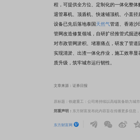
程，可提供全方位、定制化的一体化整体
退管幕机、顶盾机、快速铺顶机、小直径
设备已先后落地泰国
天然气
管道、香港沙
管网改造修复领域，自研扩径推管式掘进
对市政管网淤积、堵塞痛点，研发了管道
实现清淤、出渣一体化作业，施工效率显
质升级，筑牢城市运行韧性。
文章来源：证券日报
原标题：铁建重工：公司将持续以高端装备助力城市
郑重声明：
东方财富发布此内容旨在传播更多信息，
东方财富网