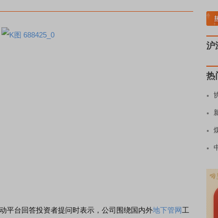
煤炭板块领涨
贵金属板块走强
半导体板块活跃
沪深资金流向
A股估值分析全览
沪
热
动平台回答投资者提问时表示，公司围绕国内外
地下管网
工