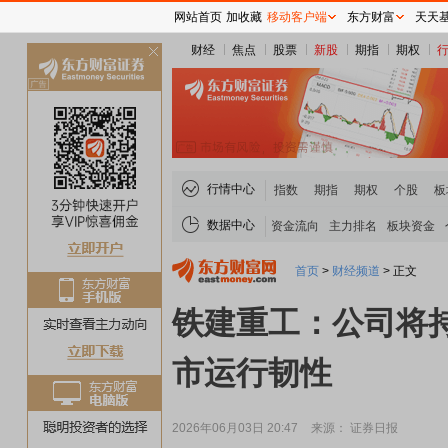
网站首页
加收藏
移动客户端
东方财富
天天
财经
焦点
股票
新股
期指
期权
关
闭
行情中心
指数
期指
期权
个股
板
数据中心
资金流向
主力排名
板块资金
首页
>
财经频道
>
正文
铁建重工：公司将
市运行韧性
2026年06月03日 20:47
来源： 证券日报