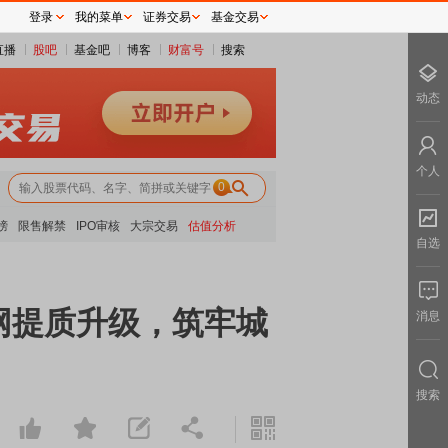
登录
我的菜单
证券交易
基金交易
直播
股吧
基金吧
博客
财富号
搜索
动态
个人
0
榜
限售解禁
IPO审核
大宗交易
估值分析
自选
网提质升级，筑牢城
消息
搜索