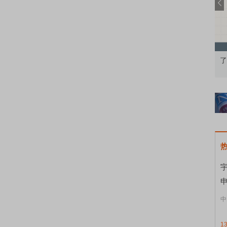
知到特色品种
了解北交所知识 做理性投资者
市
宇
申
中
1