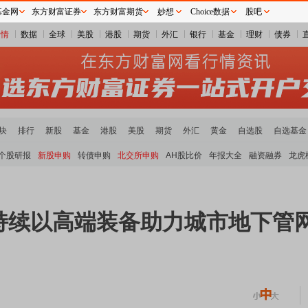
基金网
东方财富证券
东方财富期货
妙想
Choice数据
股吧
行情
数据
全球
美股
港股
期货
外汇
银行
基金
理财
债券
块
排行
新股
基金
港股
美股
期货
外汇
黄金
自选股
自选基金
个股研报
新股申购
转债申购
北交所申购
AH股比价
年报大全
融资融券
龙虎
持续以高端装备助力城市地下管