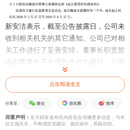
新安洁表示，截至公告披露日，公司未
收到相关机关的其它通知。公司已对相
关工作进行了妥善安排。董事长职责暂
由副董事长王光强先生代为履行，公司
其他董事、高级管理人员均正常履职，
点击阅读全文
公司及下属子公司生产经营和管理等工
作正常推进。
微信
朋友圈
微博
分享至：
今年2月27日，新安洁发布公告称，公
郑重声明：
东方财富发布此内容旨在传播更多信息，与本
站立场无关，不构成投资建议。据此操作，风险自担。
司当日收到重庆市綦江区监察委员会签