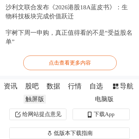
织经营活动，为各级政府、公共物业业
沙利文联合发布《2026港股18A蓝皮书》：生
主、企事业单位、航空公司等客户提供
物科技板块完成价值跃迁
专业的服务、技术咨询或指导，按月/
宇树下周一申购，真正值得看的不是“受益股名
季收取服务经费，获得经营成果。
单”
财务数据显示，新安洁近年来经营业绩
点击查看更多内容
持续承压，已连续四年陷入亏损。
资讯
股吧
数据
行情
自选
导航
2022年至2024年，公司归母净利润分别
触屏版
电脑版
亏损5307.05万元、5433万元、5343.39
给网站提点意见
下载App
万元；2025年业绩进一步恶化，全年实
现营业总收入3.94亿元，同比下降
低版本下载指南