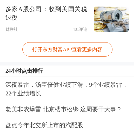
司，是专业的智慧人居环境投资运营
多家A股公司：收到美国关税
退税
商。公司立足重庆，布局全国，深耕环
财联社
401评论
境管理和相关行业，为客户提供环境管
理、再生资源利用、特殊
物业管理
、环
打开东方财富APP查看更多内容
卫设备租赁、企业管理咨询、技术咨询
服务、航空地面服务等。
24小时点击排行
深夜暴雷，汤臣倍健业绩下滑，9个业绩暴雷，
公司的商业模式主要是通过参与政府采
22个业绩增长
购、竞争性谈判和公开投标等方式取得
老美非农爆雷 北京楼市松绑 这周要干大事？
服务项目合同，经过科学组织、规范管
理、合理调度专业设备和人员等要素组
盘点今年北交所上市的汽配股