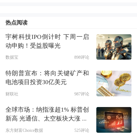
发的《立案通知书》《留置通知书》，
公司实际控制人、董事长魏延田被依法
热点阅读
立案调查并实施留置措施。
宇树科技IPO倒计时 下周一启
动申购！受益股曝光
根据公司披露，魏延田，男，1963年11
数据宝
898评论
月生，中国国籍，无境外永久居留权，
特朗普宣布：将向关键矿产和
博士学历。自2004年11月至今担任暄洁
电池项目投资30亿美元
控股股份有限公司董事长，并于2017年
财联社
987评论
5月至今担任新安洁公司董事长，2019
全球市场：纳指涨超1% 标普创
年10月至今担任新安洁公司总裁。
新高 光通信、太空板块大涨 ...
东方财富Choice数据
525评论
资料显示，新安洁是北交所首批上市公