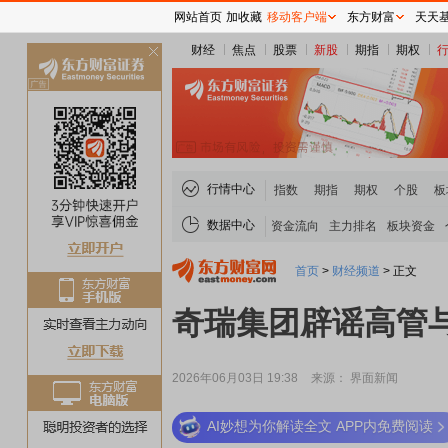
网站首页
加收藏
移动客户端
东方财富
天天
财经
焦点
股票
新股
期指
期权
关
闭
行情中心
指数
期指
期权
个股
板
数据中心
资金流向
主力排名
板块资金
首页
>
财经频道
>
正文
奇瑞集团辟谣高管
2026年06月03日 19:38
来源： 界面新闻
AI妙想为你解读全文 APP内免费阅读
稀土