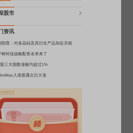
深股市
门资讯
特朗普：对多晶硅及其衍生产品加征关税
宇树科技战略配售名单来了
A股三大指数涨幅均超过1%
MiniMax入港股通次日大涨