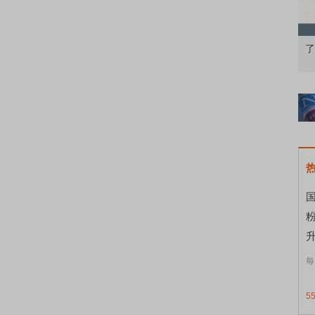
知到特色品种
了解北交所知识 做理性投资者
国
升
每
5