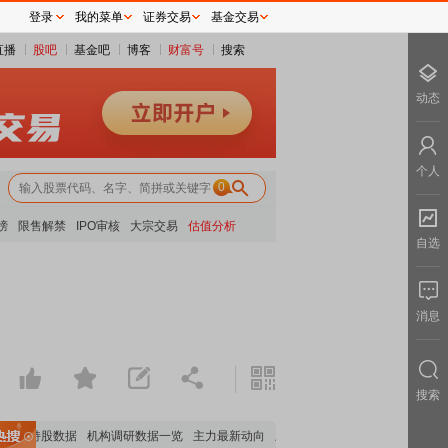
登录
我的菜单
证券交易
基金交易
直播
股吧
基金吧
博客
财富号
搜索
动态
个人
0
榜
限售解禁
IPO审核
大宗交易
估值分析
自选
消息
搜索
机构持股数据
机构调研数据一览
主力最新动向
上市公司限售股解禁一览
昨日涨