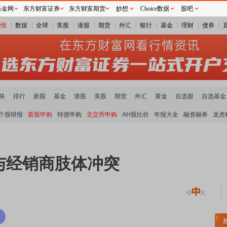
基金网
东方财富证券
东方财富期货
妙想
Choice数据
股吧
行情
数据
全球
美股
港股
期货
外汇
银行
基金
理财
债券
块
排行
新股
基金
港股
美股
期货
外汇
黄金
自选股
自选基金
个股研报
新股申购
转债申购
北交所申购
AH股比价
年报大全
融资融券
龙虎
与经销商肢体冲突
板块领涨
元件板块走强
半导体板块活跃
沪深资金流向
A股估值分析全览
重要